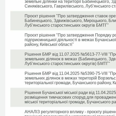
земельні ділянки на території Бабинецького, З
Синяківського, Гаврилівського, Луб’янського с
Проєкт рішення "Про затвердження ставок оренд
Бабинецького, Здвижівського, Мироцького, Блис
Луб’янського старостинських округів БМТГ"
Проєкт рішення "Про затвердження Порядку р
підприємницької діяльності в межах Бучанської
району, Київської області"
Рішення БМР від 11.07.2025 №5613-77-VIII "Пр
земельних ділянок в межах (Бабинецького, Здв
Луб’янського старостинських округів) БМТГ"
Рішення БМР від 11.04.2025 №5390-75-VIII "Пр
земельних ділянок в межах територій Ворзельсь
територіальної громади, Бучанського району, Ки
Рішення Бучанської міської ради від 11.04.202
розміщення тимчасових споруд для провадженн
міської територіальної громади, Бучанського ра
АНАЛІЗ регуляторного впливу - проєкту рішенн