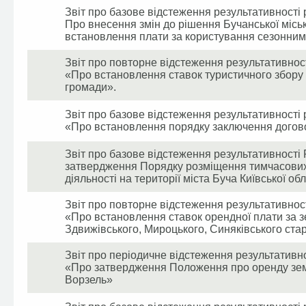
Звіт про базове відстеження результативності 
Про внесення змін до рішення Бучанської міськ
встановлення плати за користування сезонни
Звіт про повторне відстеження результативност
«Про встановлення ставок туристичного збору н
громади».
Звіт про базове відстеження результативності 
«Про встановлення порядку заключення догово
Звіт про базове відстеження результативності 
затвердження Порядку розміщення тимчасових
діяльності на території міста Буча Київської об
Звіт про повторне відстеження результативност
«Про встановлення ставок орендної плати за зе
Здвижівського, Мироцького, Синяківського стар
Звіт про періодичне відстеження результативно
«Про затвердження Положення про оренду зем
Ворзель»