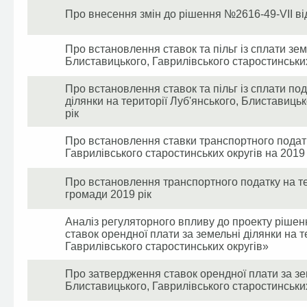
Про внесення змін до рішення №2616-49-VII від
Про встановлення ставок та пільг із сплати зем
Блиставицького, Гаврилівського старостинських
Про встановлення ставок та пільг із сплати по
ділянки на території Луб'янського, Блиставицьк
рік
Про встановлення ставки транспортного податк
Гаврилівського старостинських округів на 2019 
Про встановлення транспортного податку на тер
громади 2019 рік
Аналіз регуляторного впливу до проекту рішен
ставок орендної плати за земельні ділянки на т
Гаврилівського старостинських округів»
Про затвердження ставок орендної плати за зем
Блиставицького, Гаврилівського старостинських