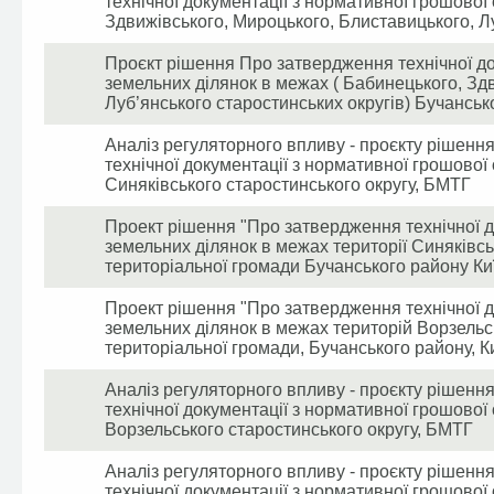
технічної документації з нормативної грошової
Здвижівського, Мироцького, Блиставицького, Л
Проєкт рішення Про затвердження технічної до
земельних ділянок в межах ( Бабинецького, Зд
Луб’янського старостинських округів) Бучансько
Аналіз регуляторного впливу - проєкту рішенн
технічної документації з нормативної грошової
Синяківського старостинського округу, БМТГ
Проект рішення "Про затвердження технічної д
земельних ділянок в межах території Синяківсь
територіальної громади Бучанського району Киї
Проект рішення "Про затвердження технічної д
земельних ділянок в межах територій Ворзельсь
територіальної громади, Бучанського району, Ки
Аналіз регуляторного впливу - проєкту рішенн
технічної документації з нормативної грошової
Ворзельського старостинського округу, БМТГ
Аналіз регуляторного впливу - проєкту рішенн
технічної документації з нормативної грошової