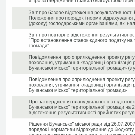
«Про затвердження Правил благоустрою територ
Звіт про базове відстеження результативності
Положення про порядок і норми відрахування д
(доходу) господарськими організаціями, які на
Звіт про повторне відстеження результативност
"Про встановлення ставок єдиного податку на т
громади"
Повідомлення про оприлюднення проекту регу
поховання, утримання кладовищ і організація 
Бучанської міської територіальної громади» (з
Повідомлення про оприлюднення проекту регу
поховання, утримання кладовищ і організація 
Бучанської міської територіальної громади»
Про затвердження плану діяльності з підготовки
Бучанської міської територіальної громади на 
відстеження результативності прийнятих регул
Рішення Бучанської міської ради від 26.07.2
порядок і нормативи відрахування до бюджету 
господарськими організаціями, які належать до