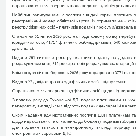
опрацьовано 11361 звернень щодо надання адміністративних п
Найбільш запитуваними є послуги з видачі картки платника 
реєстраційний номер облікової картки. Їх отримали 4468 фіз
реєстру фізичних осіб – платників податків про суми/джерела 
Станом на 01 квітня 2026 року на податковому обліку перебува
юридичних осіб, 41717 фізичних осіб-підприємців, 540 самоз
діяльність).
Видано 261 витягів з реєстру платників податку на додану в
розрахункових книг, 212 реєстраторів розрахункових операцій 
Крім того, за січень-березень 2026 року опрацювано 3771 витягі
Видано 22 довідок про доходи фізичних осіб – підприємців.
Опрацьовано 322 звернень від фізичних осіб щодо підтвердже
З початку року до Бучанської ДПІ подано платниками 119724 п
паперовому вигляді -2047, відсоток поданих декларацій в елект
Окрім надання адміністративних послуг в ЦОП платникам та
щодо нарахованих та сплачених до бюджету податків і зборів 
для подання звітності в електронному вигляді, порядку з
електронними сервісами ДПС.