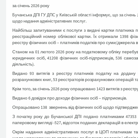
за січень 2026 року
Бучанська ДПІ ГУ ДПС у Київській області інформує, що за січень
щодо надання адміністративних послуг.
Найбільш запитуваними є послуги з видачі картки платника 
реєстраційний номер облікової картки. Їх отримали 1398 фіз
реєстру фізичних осіб – платників податків про суми/джерела 
Станом на 01 лютого 2026 року на податковому обліку перебува
юридичних осіб, 41208 фізичних осіб-підприємців, 536 самоз
діяльність).
Видано 93 витягів з реєстру платників податку на додану 
розрахункових книг, 53 реєстраторів розрахункових операцій т
Крім того, за січень 2026 року опрацювано 1423 витягів з реєстр
Видано 6 довідок про доходи фізичних осіб – підприємців.
Опрацьовано 138 звернень від фізичних осіб щодо підтвердже
З початку року до Бучанської ДПІ подано платниками 47353 п
паперовому вигляді -527, відсоток поданих декларацій в електр
Окрім надання адміністративних послуг в ЦОП платникам та