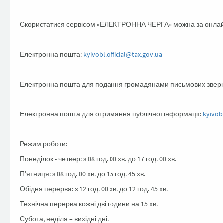
Скористатися сервісом «ЕЛЕКТРОННА ЧЕРГА» можна за онла
Електронна пошта:
kyivobl.official@tax.gov.ua
Електронна пошта для подання громадянами письмових звер
Електронна пошта для отримання публічної інформації:
kyivob
Режим роботи:
Понеділок - четвер: з 08 год. 00 хв. до 17 год. 00 хв.
П'ятниця: з 08 год. 00 хв. до 15 год. 45 хв.
Обідня перерва: з 12 год. 00 хв. до 12 год. 45 хв.
Технічна перерва кожні дві години на 15 хв.
Субота, неділя – вихідні дні.