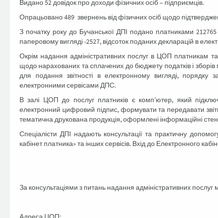
Видано 52 довідок про доходи фізичних осіб – підприємців.
Опрацьовано 489 звернень від фізичних осіб щодо підтвердже
З початку року до Бучанської ДПІ подано платниками 212765 п
паперовому вигляді -2527, відсоток поданих декларацій в елект
Окрім надання адміністративних послуг в ЦОП платникам та
щодо нарахованих та сплачених до бюджету податків і зборів 
для подання звітності в електронному вигляді, порядку з
електронними сервісами ДПС.
В залі ЦОП до послуг платників є комп’ютер, який підклю
електронний цифровий підпис, формувати та передавати звітні
тематична друкована продукція, оформлені інформаційні стенди
Спеціалісти ДПІ надають консультації та практичну допомог
кабінет платника» та інших сервісів. Вхід до Електронного каб
За консультаціями з питань надання адміністративних послуг 
Адреса ЦОП: