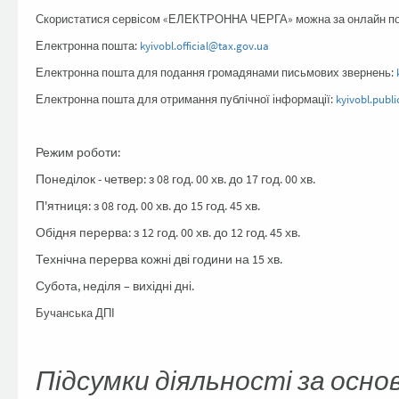
Скористатися сервісом «ЕЛЕКТРОННА ЧЕРГА» можна за онлайн 
Електронна пошта:
kyivobl.official@tax.gov.ua
Електронна пошта для подання громадянами письмових звернень:
Електронна пошта для отримання публічної інформації:
kyivobl.publ
Режим роботи:
Понеділок - четвер: з 08 год. 00 хв. до 17 год. 00 хв.
П'ятниця: з 08 год. 00 хв. до 15 год. 45 хв.
Обідня перерва: з 12 год. 00 хв. до 12 год. 45 хв.
Технічна перерва кожні дві години на 15 хв.
Субота, неділя – вихідні дні.
Бучанська ДПІ
Підсумки діяльності за осн