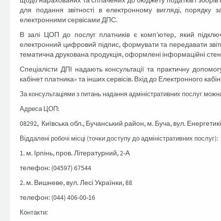
щодо нарахованих та сплачених до бюджету податків і зборів 
для подання звітності в електронному вигляді, порядку з
електронними сервісами ДПС.
В залі ЦОП до послуг платників є комп’ютер, який підклю
електронний цифровий підпис, формувати та передавати звітні
тематична друкована продукція, оформлені інформаційні стенди
Спеціалісти ДПІ надають консультації та практичну допомог
кабінет платника» та інших сервісів. Вхід до Електронного каб
За консультаціями з питань надання адміністративних послуг можн
Адреса ЦОП:
08292, Київська обл., Бучанський район, м. Буча, вул. Енергетиків
Віддалені робочі місці (точки доступу до адміністративних послуг):
1. м. Ірпінь, пров. Літературний, 2-А
телефон: (04597) 67544
2. м. Вишневе, вул. Лесі Українки, 88
телефон: (044) 406-00-16
Контакти: