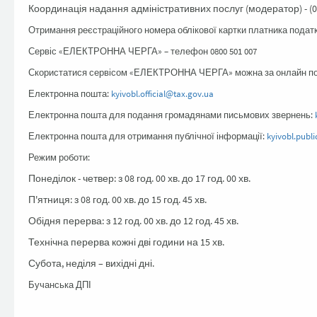
Координація надання адміністративних послуг (модератор) - (0
Отримання реєстраційного номера облікової картки платника податкі
Сервіс «ЕЛЕКТРОННА ЧЕРГА» – телефон 0800 501 007
Скористатися сервісом «ЕЛЕКТРОННА ЧЕРГА» можна за онлайн 
Електронна пошта:
kyivobl.official@tax.gov.ua
Електронна пошта для подання громадянами письмових звернень:
Електронна пошта для отримання публічної інформації:
kyivobl.publ
Режим роботи:
Понеділок - четвер: з 08 год. 00 хв. до 17 год. 00 хв.
П'ятниця: з 08 год. 00 хв. до 15 год. 45 хв.
Обідня перерва: з 12 год. 00 хв. до 12 год. 45 хв.
Технічна перерва кожні дві години на 15 хв.
Субота, неділя – вихідні дні.
Бучанська ДПІ