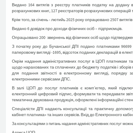
Видано 164 витягів з реєстру платників податку на додану в
розрахункових книг, 127 реєстраторів розрахункових операцій 
Крім того, за січень - лютийь 2025 року опрацювано 2507 витягів
Видано 6 довідок про доходи фізичних осіб – підприємців.
Опрацьовано 200 звернень від фізичних осіб щодо підтвердже
З початку року до Бучанської ДПІ подано платниками 96699 п
паперовому вигляді -1695, відсоток поданих декларацій в елект
Окрім надання адміністративних послуг в ЦОП платникам та
щодо нарахованих та сплачених до бюджету податків і зборів 
для подання звітності в електронному вигляді, порядку з
електронними сервісами ДПС.
В залі ЦОП до послуг платників є комп’ютер, який підклю
електронний цифровий підпис, формувати та передавати звітні
тематична друкована продукція, оформлені інформаційні стенди
Спеціалісти ДПІ надають консультації та практичну допомог
кабінет платника» та інших сервісів. Вхід до Електронного каб
За консультаціями з питань надання адміністративних послуг можн
Адреса ЦОП: