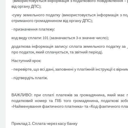
(використовується інформація з податкового повідомлення –
від органу ДПС);
-суму земельного податку (використовується інформація з п
отриманого громадянином від органу ДПС);
- призначення платежу:
код виду сплати: 101 (зазначається 3-х значне число);
додаткова інформація запису: сплата земельного податку за _
про податок, який сплачується, та звітний період).
Наступний крок:
- перевірте, що всі дані, заповнені у платіжній інструкції є вір
- підтвердіть платіж.
ВАЖЛИВО: при сплаті платежів за громадянина, який має п
податковий номер та ПІБ того громадянина, податкові зобо
«Найменування фактичного платника» та «Код фактичного платн
Приклад 2. Сплата через касу банку