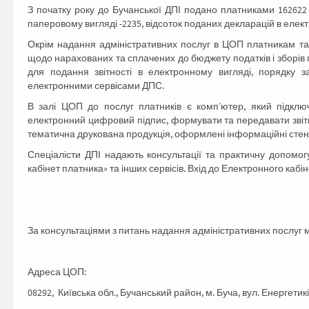
З початку року до Бучанської ДПІ подано платниками 162622 п
паперовому вигляді -2235, відсоток поданих декларацій в елект
Окрім надання адміністративних послуг в ЦОП платникам та
щодо нарахованих та сплачених до бюджету податків і зборів 
для подання звітності в електронному вигляді, порядку з
електронними сервісами ДПС.
В залі ЦОП до послуг платників є комп’ютер, який підклю
електронний цифровий підпис, формувати та передавати звітні
тематична друкована продукція, оформлені інформаційні стенди
Спеціалісти ДПІ надають консультації та практичну допомог
кабінет платника» та інших сервісів. Вхід до Електронного каб
За консультаціями з питань надання адміністративних послуг 
Адреса ЦОП:
08292, Київська обл., Бучанський район, м. Буча, вул. Енергетиків