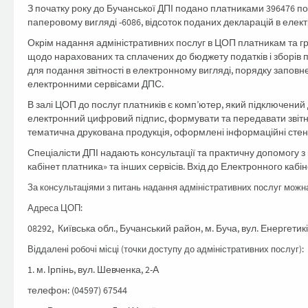
З початку року до Бучанської ДПІ подано платниками 396476 пода
паперовому вигляді -6086, відсоток поданих декларацій в елект
Окрім надання адміністративних послуг в ЦОП платникам та г
щодо нарахованих та сплачених до бюджету податків і зборів 
для подання звітності в електронному вигляді, порядку заповн
електронними сервісами ДПС.
В залі ЦОП до послуг платників є комп’ютер, який підключений 
електронний цифровий підпис, формувати та передавати звітніс
тематична друкована продукція, оформлені інформаційні стенди
Спеціалісти ДПІ надають консультації та практичну допомогу з
кабінет платника» та інших сервісів. Вхід до Електронного каб
За консультаціями з питань надання адміністративних послуг можн
Адреса ЦОП:
08292, Київська обл., Бучанський район, м. Буча, вул. Енергетиків
Віддалені робочі місці (точки доступу до адміністративних послуг):
1. м. Ірпінь, вул. Шевченка, 2-А
телефон: (04597) 67544