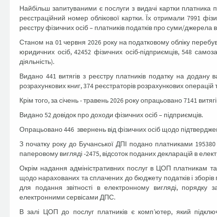
Найбільш запитуваними є послуги з видачі картки платника 
реєстраційний номер облікової картки. Їх отримали 7991 фіз
реєстру фізичних осіб – платників податків про суми/джерела 
Станом на 01 червня 2026 року на податковому обліку перебува
юридичних осіб, 42452 фізичних осіб-підприємців, 548 самоз
діяльність).
Видано 441 витягів з реєстру платників податку на додану в
розрахункових книг, 374 реєстраторів розрахункових операцій 
Крім того, за січень - травень 2026 року опрацьовано 7141 витяг
Видано 52 довідок про доходи фізичних осіб – підприємців.
Опрацьовано 446 звернень від фізичних осіб щодо підтвердже
З початку року до Бучанської ДПІ подано платниками 195380 п
паперовому вигляді -2475, відсоток поданих декларацій в елект
Окрім надання адміністративних послуг в ЦОП платникам та
щодо нарахованих та сплачених до бюджету податків і зборів 
для подання звітності в електронному вигляді, порядку з
електронними сервісами ДПС.
В залі ЦОП до послуг платників є комп’ютер, який підклю