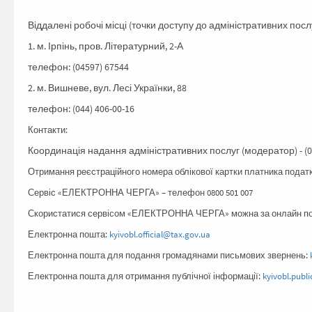
Віддалені робочі місці (точки доступу до адміністративних послу
1. м. Ірпінь, пров. Літературний, 2-А
телефон: (04597) 67544
2. м. Вишневе, вул. Лесі Українки, 88
телефон: (044) 406-00-16
Контакти:
Координація надання адміністративних послуг (модератор) - (0
Отримання реєстраційного номера облікової картки платника податкі
Сервіс «ЕЛЕКТРОННА ЧЕРГА» – телефон 0800 501 007
Скористатися сервісом «ЕЛЕКТРОННА ЧЕРГА» можна за онлайн 
Електронна пошта:
kyivobl.official@tax.gov.ua
Електронна пошта для подання громадянами письмових звернень:
Електронна пошта для отримання публічної інформації:
kyivobl.publ