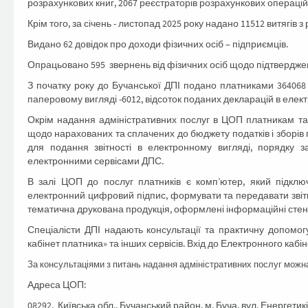
розрахункових книг, 2067 реєстраторів розрахункових операцій
Крім того, за січень - листопад 2025 року надано 11512 витягів 
Видано 62 довідок про доходи фізичних осіб – підприємців.
Опрацьовано 595 звернень від фізичних осіб щодо підтвердже
З початку року до Бучанської ДПІ подано платниками 364068 п
паперовому вигляді -6012, відсоток поданих декларацій в елект
Окрім надання адміністративних послуг в ЦОП платникам та
щодо нарахованих та сплачених до бюджету податків і зборів 
для подання звітності в електронному вигляді, порядку з
електронними сервісами ДПС.
В залі ЦОП до послуг платників є комп’ютер, який підклю
електронний цифровий підпис, формувати та передавати звітні
тематична друкована продукція, оформлені інформаційні стенди
Спеціалісти ДПІ надають консультації та практичну допомог
кабінет платника» та інших сервісів. Вхід до Електронного каб
За консультаціями з питань надання адміністративних послуг можн
Адреса ЦОП:
08292, Київська обл., Бучанський район, м. Буча, вул. Енергетиків