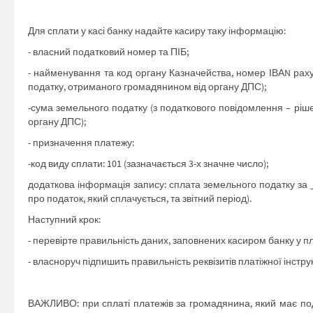
Для сплати у касі банку надайте касиру таку інформацію:
- власний податковий номер та ПІБ;
- найменування та код органу Казначейства, номер ІВАN рах
податку, отриманого громадянином від органу ДПС);
-сума земельного податку (з податкового повідомлення – рі
органу ДПС);
- призначення платежу:
-код виду сплати: 101 (зазначається 3-х значне число);
додаткова інформація запису: сплата земельного податку за _
про податок, який сплачується, та звітний період).
Наступний крок:
- перевірте правильність даних, заповнених касиром банку у пла
- власноруч підпишить правильність реквізитів платіжної інстр
ВАЖЛИВО: при сплаті платежів за громадянина, який має под