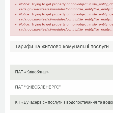
Повідомлення
Notice
: Trying to get property of non-object in
file_entity_d
про
rada.gov.ua/sites/all/modules/contrib/file_entity/file_entity
помилку
Notice
: Trying to get property of non-object in
file_entity_
rada.gov.ua/sites/all/modules/contrib/file_entity/file_entity
Notice
: Trying to get property of non-object in
file_entity_
rada.gov.ua/sites/all/modules/contrib/file_entity/file_entity
Первинні
Тарифи на житлово-комунальні послуги
вкладки
ПАТ «Київоблгаз»
ПАТ “КИЇВОБЛЕНЕРГО”
КП «Бучасервіс» послуги з водопостачання та вод