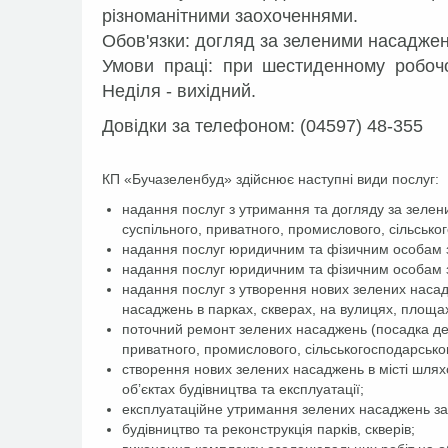
різноманітними заохоченнями.
Обов'язки: догляд за зеленими насаджен
Умови праці: при шестиденному робочом
Неділя - вихідний.
Довідки за телефоном: (04597) 48-355
КП «Бучазеленбуд» здійснює наступні види послуг:
надання послуг з утримання та догляду за зеле
суспільного, приватного, промислового, сільсько
надання послуг юридичним та фізичним особам 
надання послуг юридичним та фізичним особам з
надання послуг з утворення нових зелених наса
насаджень в парках, скверах, на вулицях, площа
поточний ремонт зелених насаджень (посадка дере
приватного, промислового, сільськогосподарськог
створення нових зелених насаджень в місті шляхо
об’єктах будівництва та експлуатації;
експлуатаційне утримання зелених насаджень заг
будівництво та реконструкція парків, скверів;