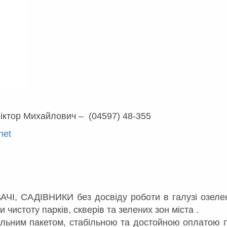
ктор Михайлович – (04597) 48-355
net
АЧІ, САДІВНИКИ без досвіду роботи в галузі озеле
чистоту парків, скверів та зелених зон міста .
льним пакетом, стабільною та достойною оплатою п