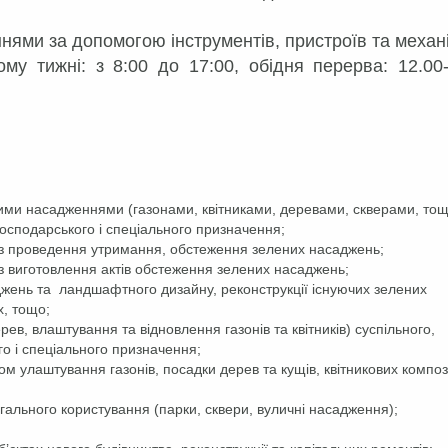
нями за допомогою інструментів, пристроїв та механі
у тижні: з 8:00 до 17:00, обідня перерва: 12.00-
ними насадженнями (газонами, квітниками, деревами, скверами, тощ
господарського і спеціального призначення;
з проведення утримання, обстеження зелених насаджень;
 виготовлення актів обстеження зелених насаджень;
джень та ландшафтного дизайну, реконструкції існуючих зелених
х, тощо;
в, влаштування та відновлення газонів та квітників) суспільного,
о і спеціального призначення;
м улаштування газонів, посадки дерев та кущів, квітникових композ
ального користування (парки, сквери, вуличні насадження);