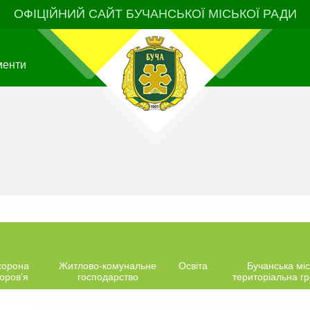
ОФІЦІЙНИЙ САЙТ БУЧАНСЬКОЇ МІСЬКОЇ РАДИ
менти
хорона
Житлово-комунальне
Освіта
Бучанська міс
оров’я
господарство
територіальна г