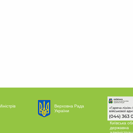
Міністрів
Верховна Рада
України
Київська об
державна
адміністрац