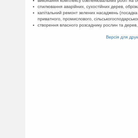
виконання комплексу озеленювальних робіт на об’
спилювання аварійних, сухостійних дерев, обрізк
капітальний ремонт зелених насаджень (посадка д
приватного, промислового, сільськогосподарськог
створення власного розсаднику рослин та дерев
Facebook
Twitter
Версія для дру