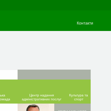
Контакти
ька
Центр надання
Культура та
ромада
адміністративних послуг
спорт