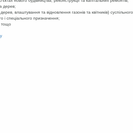
єктах нового будівництва, реконструкції та капітальних ремонтів;
а дерев;
ерев, влаштування та відновлення газонів та квітників) суспільного
о і спеціального призначення;
, тощо
ку