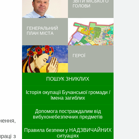
ЗВІТИ МІСЬКОГО
ГОЛОВИ
ГЕНЕРАЛЬНИЙ
ПЛАН МІСТА
ГЕРОЇ
ПОШУК ЗНИКЛИХ
Історія окупації Бучанської громади /
Імена загиблих
Допомога постраждалим від
вибухонебезпечних предметів
нення,
Правила безпеки у НАДЗВИЧАЙНИХ
раці з
ситуаціях