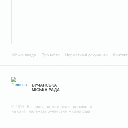
Міська влада
Про місто
Нормативні документи
Контакт
БУЧАНСЬКА
МІСЬКА РАДА
© 2015. Всі права на матеріали, розміщені
на сайті, належать Бучанській міській раді