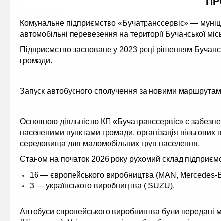
ПР
Комунальне підприємство «Бучатранссервіс» — муніци
автомобільні перевезення на території Бучанської місь
Підприємство засноване у 2023 році рішенням Бучансь
громади.
Запуск автобусного сполучення за новими маршрутами 
Основною діяльністю КП «Бучатранссервіс» є забезпе
населеними пунктами громади, організація пільгових 
середовища для маломобільних груп населення.
Станом на початок 2026 року рухомий склад підприємст
16 — європейського виробництва (MAN, Mercedes-Be
3 — українського виробництва (ISUZU).
Автобуси європейського виробництва були передані м