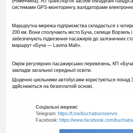
(Німеччина). Усі транспортні засоби обладнані пандусам
системами GPS-моніторингу, валідаторами електронно
Маршрутна мережа підприємства складається з чотирь
200 км. Вони сполучають місто Буча, селище Ворзель і 
забезпечують підвезення пасажирів до залізничних ст
маршрут «Буча — Lavina Mall».
Окрім регулярних пасажирських перевезень, КП «Бучат
закладів загальної середньої освіти.
Щоденно шкільними автобусами користуються понад 300
здійснюються на безоплатній основі.
Соціальні мережі:
Telegram:
https://t.me/buchatransservis
Facebook:
https://www.facebook.com/buchatra