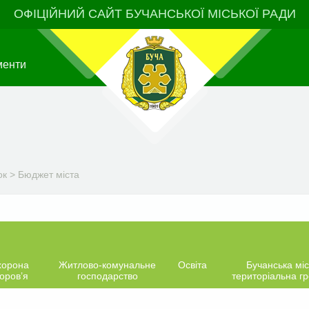
ОФІЦІЙНИЙ САЙТ БУЧАНСЬКОЇ МІСЬКОЇ РАДИ
менти
ок
>
Бюджет міста
хорона
Житлово-комунальне
Освіта
Бучанська міс
оров’я
господарство
територіальна г