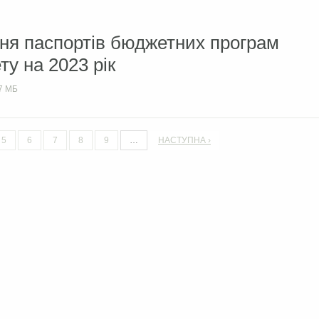
ння паспортів бюджетних програм
у на 2023 рік
7 МБ
5
6
7
8
9
…
НАСТУПНА ›