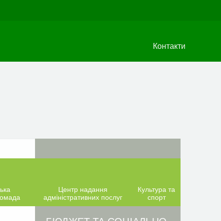
Контакти
ька
Центр надання
Культура та
ромада
адміністративних послуг
спорт