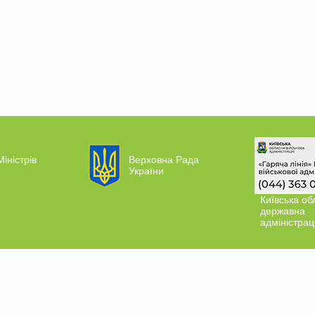
Міністрів
Верховна Рада
України
Київська об
державна
адміністрац