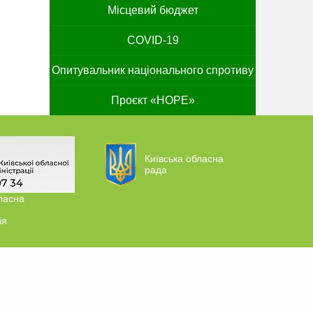
Місцевий бюджет
COVID-19
Опитувальник національного спротиву
Проєкт «HOPE»
Київська обласна
рада
ласна
ія