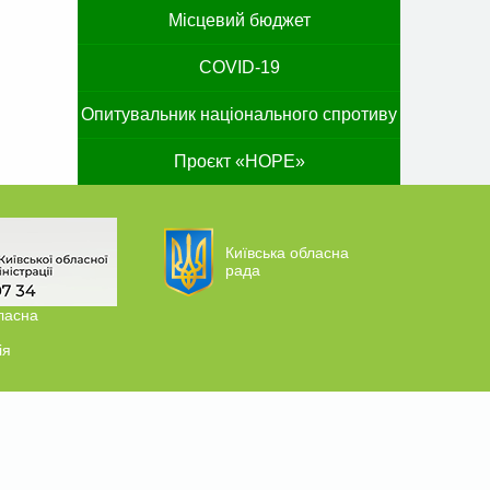
Місцевий бюджет
COVID-19
Опитувальник національного спротиву
Проєкт «HOPE»
Київська обласна
рада
ласна
ія