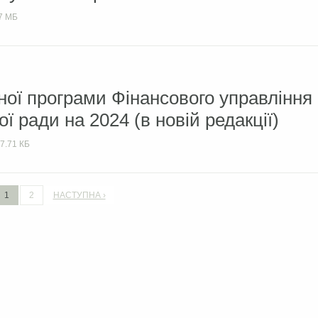
7 МБ
ої програми Фінансового управління
ої ради на 2024 (в новій редакції)
7.71 КБ
1
2
НАСТУПНА ›