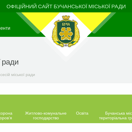
ОФІЦІЙНИЙ САЙТ БУЧАНСЬКОЇ МІСЬКОЇ РАДИ
менти
ї ради
сесій міської ради
хорона
Житлово-комунальне
Освіта
Бучанська міс
оров’я
господарство
територіальна г