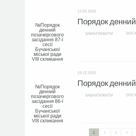
12.02.2026
Порядок денний с
Порядок
денний
DOC
ЗАВАНТИЖИТИ
позачергового
засідання 87-ї
сесії
Бучанської
міської ради
VIIІ скликання
19.12.2025
Порядок денний с
Порядок
денний
DOC
ЗАВАНТИЖИТИ
позачергового
засідання 86-ї
сесії
Бучанської
міської ради
VIIІ скликання
1
2
3
4