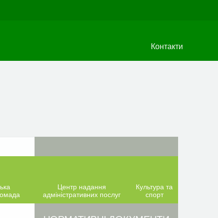
Контакти
ька
Центр надання
Культура та
ромада
адміністративних послуг
спорт