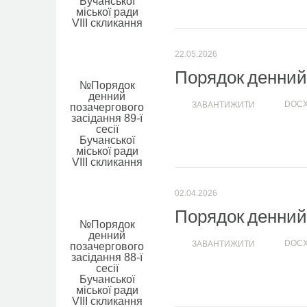
Бучанської
міської ради
VIIІ скликання
22.05.2026
Порядок денний с
Порядок
денний
DOC
ЗАВАНТИЖИТИ
позачергового
засідання 89-ї
сесії
Бучанської
міської ради
VIIІ скликання
02.04.2026
Порядок денний с
Порядок
денний
DOC
ЗАВАНТИЖИТИ
позачергового
засідання 88-ї
сесії
Бучанської
міської ради
VIIІ скликання