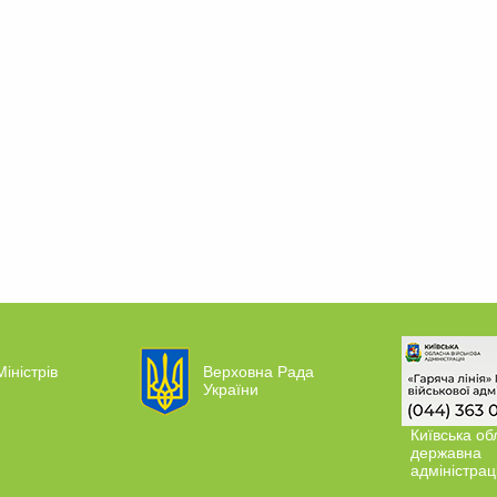
Міністрів
Верховна Рада
України
Київська об
державна
адміністрац