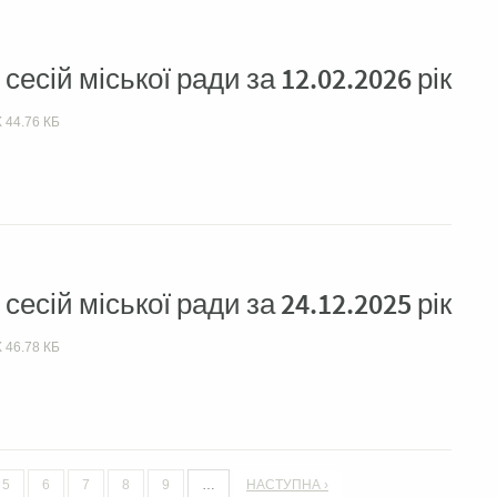
есій міської ради за 12.02.2026 рік
X
44.76 КБ
есій міської ради за 24.12.2025 рік
X
46.78 КБ
5
6
7
8
9
…
НАСТУПНА ›