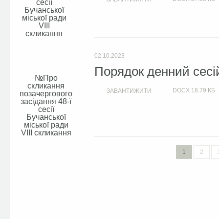
сесії
Бучанської
міської ради
VIIІ
скликання
02.10.2023
Порядок денний сесій
Про
скликання
DOCX
18.79 КБ
ЗАВАНТИЖИТИ
позачергового
засідання 48-ї
сесії
Бучанської
міської ради
VIIІ скликання
1
2