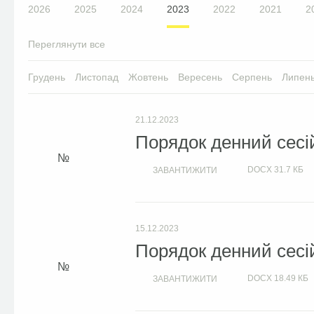
2026
2025
2024
2023
2022
2021
2
Переглянути все
Грудень
Листопад
Жовтень
Вересень
Серпень
Липен
21.12.2023
Порядок денний сесій
DOCX
31.7 КБ
ЗАВАНТИЖИТИ
15.12.2023
Порядок денний сесій
DOCX
18.49 КБ
ЗАВАНТИЖИТИ