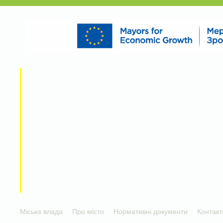
Міська влада
Про місто
Нормативні документи
Контакт