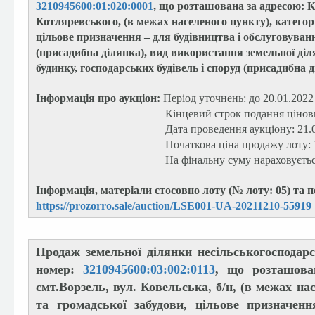
3210945600:01:020:0001
, що розташована за адресою: Ки
Котляревського, (в межах населеного пункту), категорі
цільове призначення – для будівництва і обслуговуван
(присадибна ділянка), вид використання земельної діл
будинку, господарських будівель і споруд (присадибна д
Інформація про аукціон:
Період уточнень: до 20.01.2022
Кінцевий строк подання цінових пропози
Дата проведення аукціону: 21.01.20
Початкова ціна продажу лоту: 1 020 5
На фінальну суму нараховується П
Інформація, матеріали стосовно лоту (№ лоту: 05) та 
https://prozorro.sale/auction/LSE001-UA-20211210-55919
Продаж земельної ділянки несільськогосподар
номер:
3210945600:03:002:0113
, що розташова
смт.Ворзель, вул. Ковельська, б/н, (в межах на
та громадської забудови, цільове призначен