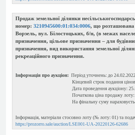
Продаж земельної ділянки несільськогосподарс
номер:
3210945600:01:034:0006
, що розташована 
Ворзель, вул. Білостоцьких, б/н, (в межах насел
призначення, цільове призначення – для будівни
призначення, вид використання земельної ділянк
рекреаційного призначення.
Інформація про аукціон:
Період уточнень: до 24.02.2022
Кінцевий строк подання цінов
Дата проведення аукціону: 25.
Початкова ціна продажу лоту:
На фінальну суму нараховуєт
Інформація, матеріали стосовно лоту (№ лоту: 01) та под
https://prozorro.sale/auction/LSE001-UA-20220126-62686