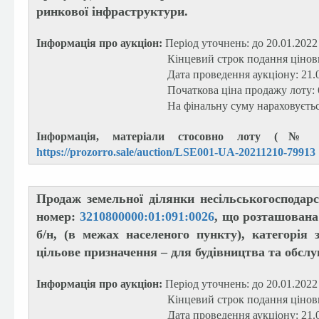
ринкової інфраструктури.
Інформація про аукціон:
Період уточнень: до 20.01.2022
Кінцевий строк подання цінових пропози
Дата проведення аукціону: 21.01.20
Початкова ціна продажу лоту: 6 996 0
На фінальну суму нараховується П
Інформація, матеріали стосовно лоту (№ л
https://prozorro.sale/auction/LSE001-UA-20211210-79913
Продаж земельної ділянки несільськогосподар
номер:
3210800000:01:091:0026
, що розташована
б/н, (в межах населеного пункту), категорія 
цільове призначення – для будівництва та обслу
Інформація про аукціон:
Період уточнень: до 20.01.2022
Кінцевий строк подання цінових пропози
Дата проведення аукціону: 21.01.20