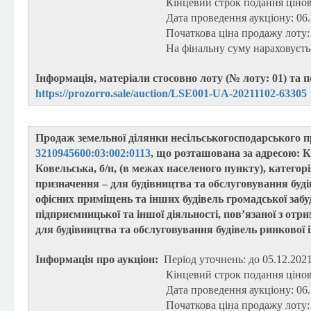
Кінцевий строк подання цінових пропоз
Дата проведення аукціону: 06.12.20
Початкова ціна продажу лоту: 696 21
На фінальну суму нараховується 
Інформація, матеріали стосовно лоту (№ лоту: 01) та 
https://prozorro.sale/auction/LSE001-UA-20211102-63305
Продаж земельної ділянки несільськогосподарського п
3210945600:03:002:0113
, що розташована за адресою: Ки
Ковельська, б/н, (в межах населеного пункту), категорі
призначення – для будівництва та обслуговування буді
офісних приміщень та інших будівель громадської забу
підприємницької та іншої діяльності, пов’язаної з от
для будівництва та обслуговування будівель ринкової
Інформація про аукціон:
Період уточнень: до 05.12.2021
Кінцевий строк подання цінових пропоз
Дата проведення аукціону: 06.12.20
Початкова ціна продажу лоту: 7 005 5