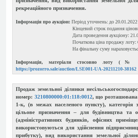
призначення, вид використання земельної діля
рекреаційного призначення.
Інформація про аукціон:
Період уточнень: до 20.01.2022
Кінцевий строк подання цінових пропози
Дата проведення аукціону: 21.01.20
Початкова ціна продажу лоту: 6 788 9
На фінальну суму нараховується П
Інформація, матеріали стосовно лоту (№ л
https://prozorro.sale/auction/LSE001-UA-20211210-38162
Продаж земельної ділянки несільськогосподар
номер:
3210800000:01:118:0012
, що розташована 
1-к, (в межах населеного пункту), категорія 
цільове призначення – для будівництва та о
(адміністративних будинків, офісних приміщ
використовуються для здійснення підприємниць
прибутку), вид використання земельної ділян