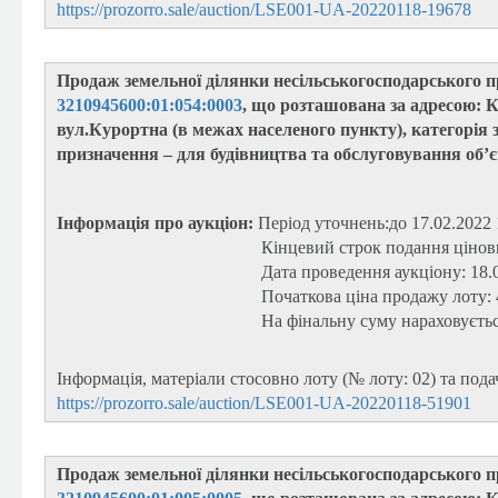
https://prozorro.sale/auction/LSE001-UA-20220118-19678
Продаж земельної ділянки несільськогосподарського п
3210945600:01:054:0003
, що розташована за адресою: К
вул.Курортна (в межах населеного пункту), категорія 
призначення – для будівництва та обслуговування об’є
Інформація про аукціон:
Період уточнень:до 17.02.2022 
Кінцевий строк подання цінови
Дата проведення аукціону: 18.
Початкова ціна продажу лоту:
На фінальну суму нараховуєть
Інформація, матеріали стосовно лоту (№ лоту: 02) та под
https://prozorro.sale/auction/LSE001-UA-20220118-51901
Продаж земельної ділянки несільськогосподарського п