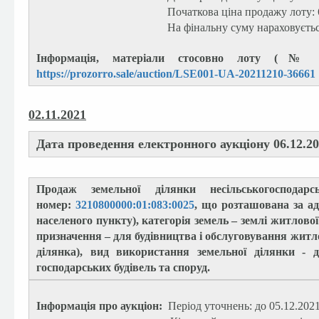
Початкова ціна продажу лоту: 6 500 0
На фінальну суму нараховується П
Інформація, матеріали стосовно лоту (№ л
https://prozorro.sale/auction/LSE001-UA-20211210-36661
02.11.2021
Дата проведення електронного аукціону 06.12.20
Продаж земельної ділянки несільськогосподар
номер:
3210800000:01:083:0025
, що розташована за ад
населеного пункту), категорія земель – землі житлової
призначення – для будівництва і обслуговування житло
ділянка), вид використання земельної ділянки - 
господарських будівель та споруд.
Інформація про аукціон:
Період уточнень: до 05.12.2021