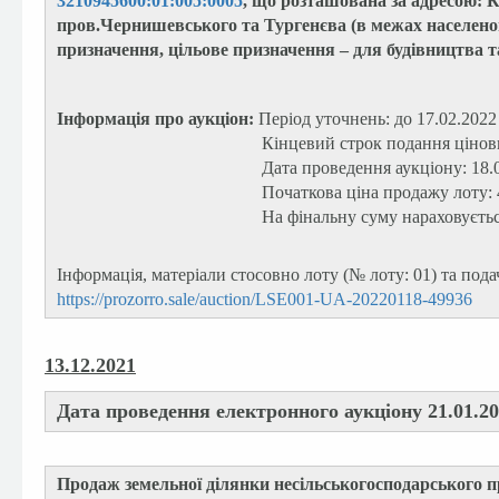
3210945600:01:005:0005
, що розташована за адресою: К
пров.Чернишевського та Тургенєва (в межах населеного
призначення, цільове призначення – для будівництва 
Інформація про аукціон:
Період уточнень: до 17.02.2022
Кінцевий строк подання цінови
Дата проведення аукціону: 18.
Початкова ціна продажу лоту:
На фінальну суму нараховуєть
Інформація, матеріали стосовно лоту (№ лоту: 01) та под
https://prozorro.sale/auction/LSE001-UA-20220118-49936
13.12.2021
Дата проведення електронного аукціону 21.01.20
Продаж земельної ділянки несільськогосподарського п