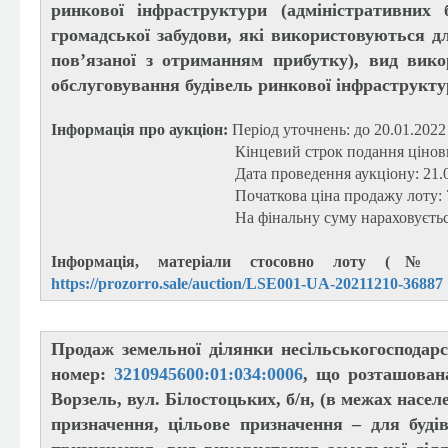
ринкової інфраструктури (адміністративних
громадської забудови, які використовуються дл
пов’язаної з отриманням прибутку), вид вико
обслуговування будівель ринкової інфраструкту
Інформація про аукціон:
Період уточнень: до 20.01.2022
Кінцевий строк подання цінових пропози
Дата проведення аукціону: 21.01.20
Початкова ціна продажу лоту: 7 005 5
На фінальну суму нараховується П
Інформація, матеріали стосовно лоту (№ л
https://prozorro.sale/auction/LSE001-UA-20211210-36887
Продаж земельної ділянки несільськогосподар
номер:
3210945600:01:034:0006
, що розташована
Ворзель, вул. Білостоцьких, б/н, (в межах насел
призначення, цільове призначення – для буді