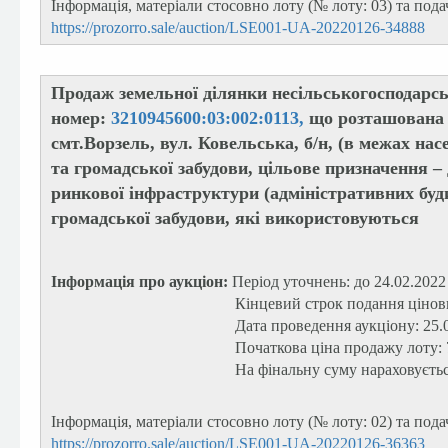
Інформація, матеріали стосовно лоту (№ лоту: 03) та под
https://prozorro.sale/auction/LSE001-UA-20220126-34888
Продаж земельної ділянки несільськогосподарс
номер:
3210945600:03:002:0113,
що розташована з
смт.Ворзель, вул. Ковельська, б/н, (в межах нас
та громадської забудови, цільове призначення –
ринкової інфраструктури (адміністративних буд
громадської забудови, які використовуються
Інформація про аукціон:
Період уточнень: до 24.02.2022
Кінцевий строк подання цінови
Дата проведення аукціону: 25.
Початкова ціна продажу лоту:
На фінальну суму нараховуєть
Інформація, матеріали стосовно лоту (№ лоту: 02) та под
https://prozorro.sale/auction/LSE001-UA-20220126-36363