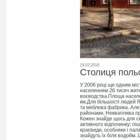
19.02.2016
Столиця польс
У 2006 році ще одним міс
населенням 26 тисяч жите
воєводства.Площа населен
км.Для більшості людей 
та меблева фабрика. Але 
районами. Некваплива пр
Кожен знайде щось для се
активного відпочинку: пі
краєвиди, особняки і пала
знайдуть їх біля водойм.