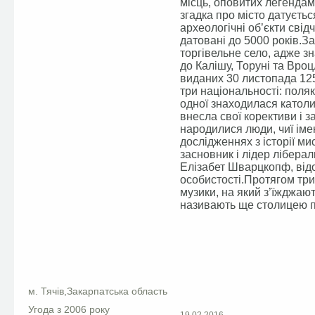
місць, оповитих легендам
згадка про місто датуєть
археологічні об’єкти свід
датовані до 5000 років.З
торгівельне село, адже з
до Калішу, Торуні та Вроц
виданих 30 листопада 125
три національності: поляки
одної знаходилася католиц
внесла свої корективи і 
народилися люди, чиї імен
дослідженнях з історії ми
засновник і лідер ліберал
Елізабет Шварцкопф, від
особистості.Протягом три
музики, на який з’їжджаю
називають ще столицею п
Facebook
м. Тячів,Закарпатська область
Угода з 2006 року