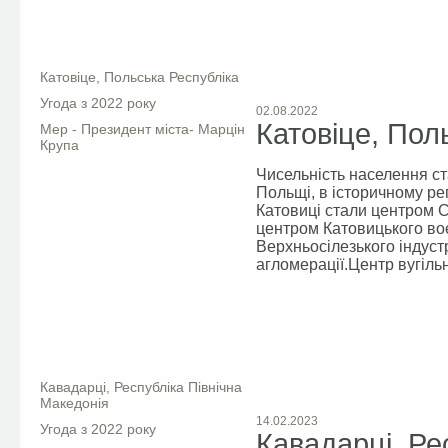
Facebook
Катовіце, Польська Республіка
Угода з 2022 року
02.08.2022
Катовіце, Пол
Мер - Президент міста- Марцін
Крупа
Чисельність населення ст
Польщі, в історичному рег
Катовиці стали центром 
центром Катовицького во
Верхньосілезького індуст
агломерації.Центр вугіль
Facebook
Кавадарці, Республіка Північна
Македонія
14.02.2023
Угода з 2022 року
Кавадарці, Ре