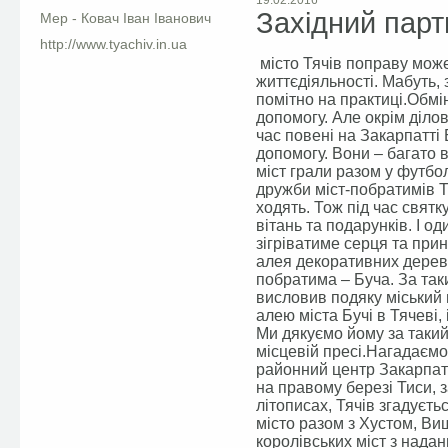
19.02.2016
Західний парт
Мер - Ковач Іван Іванович
http://www.tyachiv.in.ua
місто Тячів поправу мож
життєдіяльності. Мабуть, 
помітно на практиці.Обмі
допомогу. Але окрім ділов
час повені на Закарпатті
допомогу. Вони – багато 
міст грали разом у футбол
дружби міст-побратимів Т
ходять. Тож під час свят
вітань та подарунків. І о
зігріватиме серця та при
алея декоративних дерев
побратима – Буча. За так
висловив подяку міський 
алею міста Бучі в Тячеві,
Ми дякуємо йому за такий
місцевій пресі.Нагадаємо
районний центр Закарпатс
на правому березі Тиси, 
літописах, Тячів згадуєть
місто разом з Хустом, Ви
королівських міст з нада