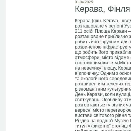
01.04.2025
Керава, Фінля
Керава (фін. Kerava, швед
розташоване у регіоні Уу
211 осіб. Площа Керави — 
розташоване приблизно за 
робить його зручним для 
розвиненою інфраструкту
що робить його привабли
атмосфери, місто відоме
спортивним життям.Місто
на невелику площу, Керав
відпочинку. Одним з основ
та екологічного середови
розширенням зелених тер
різноманітним культурним
День Керави, коли вулиц
святкувань. Особливу ат
розгортаються у різних ч
вересні місто перетворює
вистави світового рівня 
Різдво на подвір'ї Музею
титул «крикетної столиці 