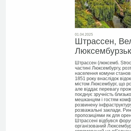
01.04.2025
Штрассен, Ве
Люксембурзь
Штрассен (люксемб. Stroo
частині Люксембургу, роз
населення комуни станови
1851 року внаслідок від
містом Люксембург, що ро
але віддає перевагу прож
поєднує зручність близьк
мешканцям і гостям комф
розвинену інфраструктуру
розважальні заклади. Рин
пропозиціями як для орен
Штрассені відбувся форум 
організований Люксембурз