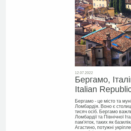
12.07.2022
Бергамо, Італ
Italian Republi
Бергамо - це місто та муні
Ломбардія. Воно є столиц
тисяч осіб. Бергамо важ
Ломбардії та Північної Іта
пам'яток, таких як базил
Агастино, потужні укріпле