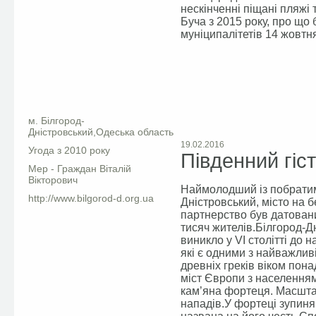
нескінченні піщані пляжі
Буча з 2015 року, про що
муніципалітетів 14 жовтн
Facebook
м. Білгород-
Дністровський,Одеська область
19.02.2016
Угода з 2010 року
Південний гіс
Мер - Граждан Віталій
Вікторович
Наймолодший із побратимі
http://www.bilgorod-d.org.ua
Дністровський, місто на 
партнерство був датован
тисяч жителів.Білгород-Д
виникло у VI столітті до 
які є одними з найважли
древніх греків віком пона
міст Європи з населенням
кам’яна фортеця. Масштаб
нападів.У фортеці зупиня