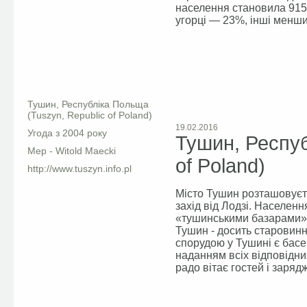
населення становила 9154
угорці — 23%, інші менш
Facebook
Тушин, Республіка Польща
(Tuszyn, Republic of Poland)
19.02.2016
Угода з 2004 року
Тушин, Респуб
Мер - Witold Maecki
of Poland)
http://www.tuszyn.info.pl
Місто Тушин розташовуєть
захід від Лодзі. Населенн
«тушинськими базарами»,
Тушин - досить старовинн
спорудою у Тушині є басе
наданням всіх відповідних
радо вітає гостей і зар