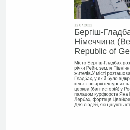
12.07.2022
Бергіш-Гладб
Німеччина (Be
Republic of G
Місто Бергіш-Гладбах роз
річки Рейн, земля Північ
жителів.У місті розташо
Гладбах, у якій було відк
кількістю архітектурних п
церква (баптистерій) у Р
палацом курфюрста Яна В
Лербах, фортеця Цвайфел
Для людей, які цінують іст
Facebook