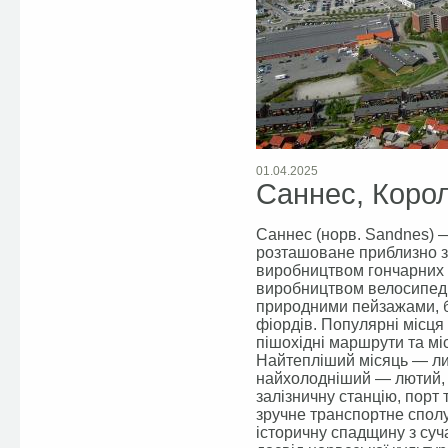
01.04.2025
Саннес, Корол
Саннес (норв. Sandnes) —
розташоване приблизно за
виробництвом гончарних т
виробництвом велосипед
природними пейзажами, б
фіордів. Популярні місця
пішохідні маршрути та міс
Найтепліший місяць — ли
найхолодніший — лютий, 
залізничну станцію, порт
зручне транспортне сполу
історичну спадщину з су