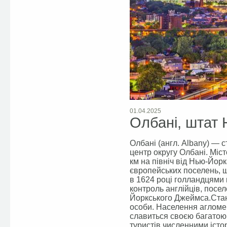
01.04.2025
Олбані, штат
Олбані (англ. Albany) — 
центр округу Олбані. Міст
км на північ від Нью-Йор
європейських поселень, щ
в 1624 році голландцями 
контроль англійців, посе
Йоркського Джеймса.Стано
особи. Населення агломер
славиться своєю багатою
туристів численними істо