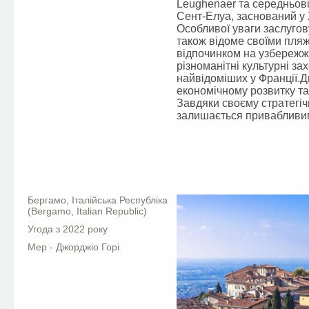
Leughenaer та середньов
Сент-Елуа, заснований у 
Особливої уваги заслугову
також відоме своїми пля
відпочинком на узбережжі
різноманітні культурні за
найвідоміших у Франції.
економічному розвитку та
Завдяки своєму стратегіч
залишається привабливим я
Facebook
Бергамо, Італійська Республіка
(Bergamo, Italian Republic)
Угода з 2022 року
Мер - Джорджіо Горі