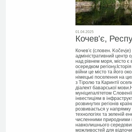
01.04.2025
Кочев'є, Респ
Кочев'є (словен. Kočevje)
адміністративний центр 
над рівнем моря, місто є
осередком регіону.Історія
війни це місто та його о
німецькі поселення на ци
з Тіролю та Каринтії осел
діалект баварської мови.
муніципалітетом Словені
інвестиціям в інфраструк
розвинутих регіонів країн
розвивається у напрямку 
технологіях та зеленій ен
численними природними п
навколишнього середовищ
можливостей для відпочи