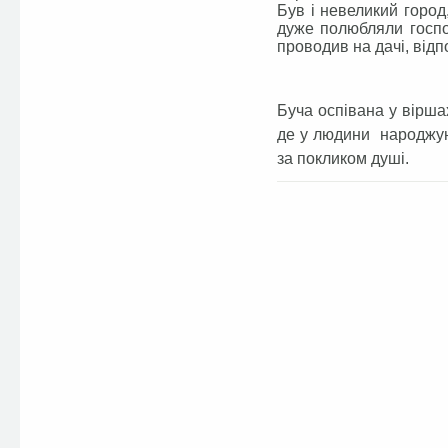
Був і невеликий город
дуже полюбляли госпо
проводив на дачі, відп
Буча оспівана у вірша
де у людини народжуют
за покликом душі.
Facebook