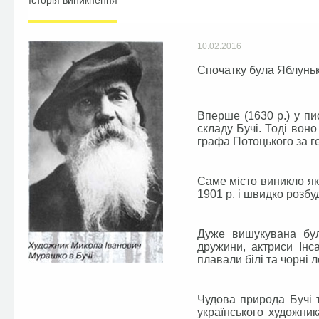
Історія виникнення
10.02.2016
Спочатку була Яблун
Вперше (1630 р.) у пи
складу Бучі. Тоді вон
графа Потоцького за ге
Саме місто виникло як
1901 р. і швидко розбу
Дуже вишукувана бул
дружини, актриси Інс
плавали білі та чорні л
Чудова природа Бучі 
українського художник