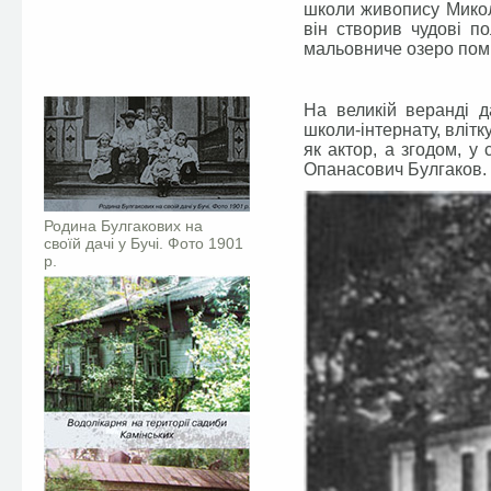
школи живопису Микол
він створив чудові п
мальовниче озеро пом
На великій веранді д
школи-інтернату, вліт
як актор, а згодом, у
Опанасович Булгаков.
Родина Булгакових на
своїй дачі у Бучі. Фото 1901
р.