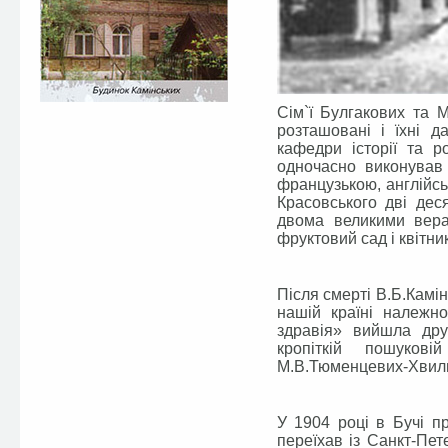
Сім`ї Булгакових та 
розташовані і їхні д
кафедри історії та р
одночасно виконував 
французькою, англійсь
Красовського дві дес
двома великими вера
фруктовий сад і квітни
Після смерті В.Б.Камін
нашій країні належн
здравія» вийшла дру
кропіткій пошукові
М.В.Тюменцевих-Хвил
У 1904 році в Бучі п
переїхав із Санкт-Пет