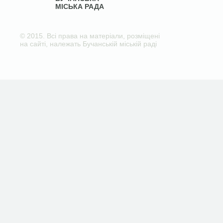
МІСЬКА РАДА
© 2015. Всі права на матеріали, розміщені
на сайті, належать Бучанській міській раді