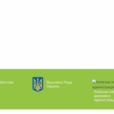
Міністрів
Верховна Рада
України
Київська об
державна
адміністрац