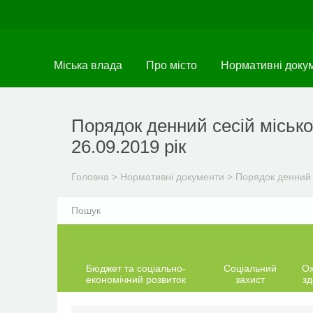
Перейти
до
основного
матеріалу
Міська влада
Про місто
Нормативні доку
Порядок денний сесій місько
26.09.2019 рік
Головна
>
Нормативні документи
>
Порядок денний 
Бюджет та соціально-
Соціальний
О
економічний розвиток
захист
зд