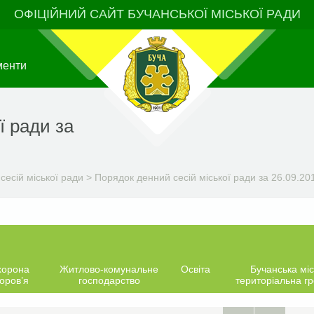
ОФІЦІЙНИЙ САЙТ БУЧАНСЬКОЇ МІСЬКОЇ РАДИ
менти
ї ради за
сесій міської ради
>
Порядок денний сесій міської ради за 26.09.201
хорона
Житлово-комунальне
Освіта
Бучанська міс
оров’я
господарство
територіальна г