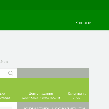
Контакти
9 рік
ька
Центр надання
Культура та
ромада
адміністративних послуг
спорт