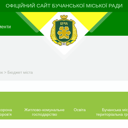
ОФІЦІЙНИЙ САЙТ БУЧАНСЬКОЇ МІСЬКОЇ РАДИ
менти
ок
>
Бюджет міста
хорона
Житлово-комунальне
Освіта
Бучанська міс
оров’я
господарство
територіальна г