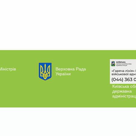
Міністрів
Верховна Рада
України
Київська об
державна
адміністрац