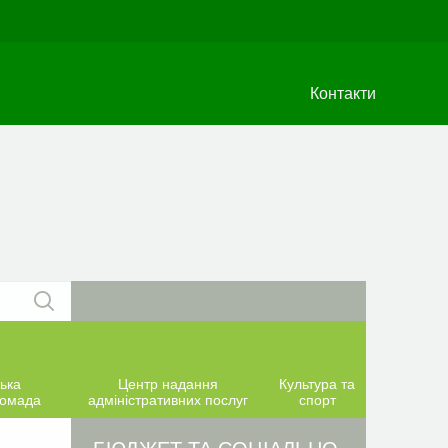
Контакти
ька
Центр надання
Культура та
ромада
адміністративних послуг
спорт