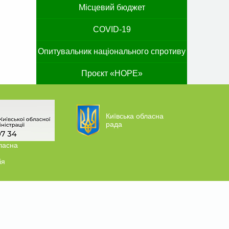
Місцевий бюджет
COVID-19
Опитувальник національного спротиву
Проєкт «HOPE»
Київська обласна
рада
ласна
ія