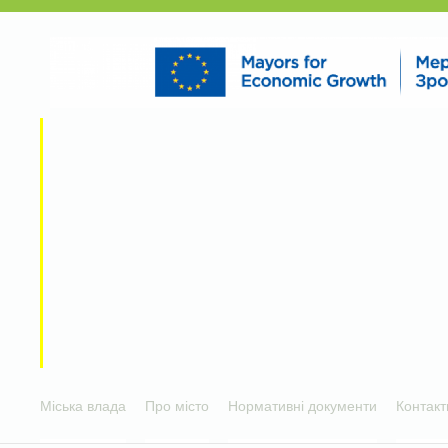
Міська влада
Про місто
Нормативні документи
Контакт