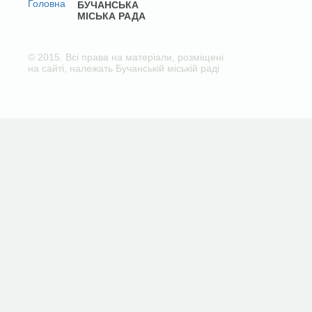
БУЧАНСЬКА
МІСЬКА РАДА
© 2015. Всі права на матеріали, розміщені
на сайті, належать Бучанській міській раді