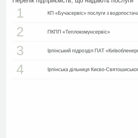
Перелік підприємств, що надають послуги
1
КП «Бучасервіс» послуги з водопостач
2
ПКПП «Теплокомунсервіс»
3
Ірпінський підрозділ ПАТ «Київобленер
4
Ірпінська дільниця Києво-Святошисько