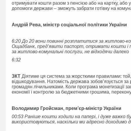
отримувати кошти разом з пенсією або на картку, або 
допомоги держави – зможуть забрати готівку на комуна
Андрій Рева, міністр соціальної політики України
6:20 До 20 вони повинні розплатитися за житлово-ко
Ощадбанк, пред’явити паспорт, отримати кошти і 
за житлово-комунальні послуги, не відходячи далеко
6:32
ЗКТ
Діятиме ця система за жорсткими правилами: той,
відшкодування. Натомість держава зобов’язується за 
громадян лічильниками. Коли програма монетизації за
економії і контролю за бюджетними грошима, перекону
Володимир Гройсман, прем’єр-міністр України
00:53 Раніше кошти ходили на папері, і дуже важко
використовуються, наскільки ми адресно доходимо до 