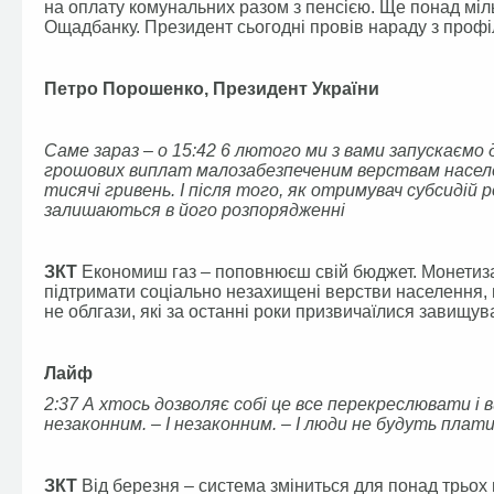
на оплату комунальних разом з пенсією. Ще понад міл
Ощадбанку. Президент сьогодні провів нараду з профі
Петро Порошенко, Президент України
Саме зараз – о 15:42 6 лютого ми з вами запускаємо
грошових виплат малозабезпеченим верствам населе
тисячі гривень. І після того, як отримувач субсидій
залишаються в його розпорядженні
ЗКТ
Економиш газ – поповнюєш свій бюджет. Монетиза
підтримати соціально незахищені верстви населення, 
не облгази, які за останні роки призвичаїлися завищу
Лайф
2:37 А хтось дозволяє собі це все перекреслювати і 
незаконним. – І незаконним. – І люди не будуть пла
ЗКТ
Від березня – система зміниться для понад трьох