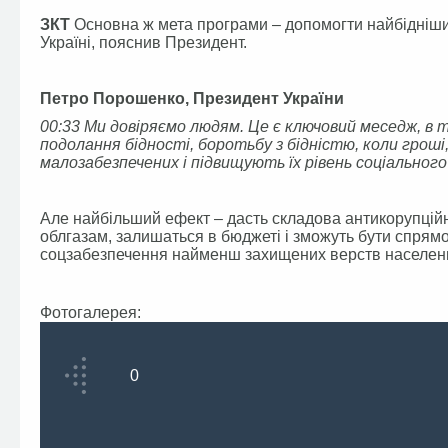
ЗКТ
Основна ж мета програми – допомогти найбіднішим. 
Україні, пояснив Президент.
Петро Порошенко, Президент України
00:33 Ми довіряємо людям. Це є ключовий меседж, в т
подолання бідності, боротьбу з бідністю, коли грош
малозабезпечених і підвищують їх рівень соціальног
Але найбільший ефект – дасть складова антикорупційн
облгазам, залишаться в бюджеті і зможуть бути спрямо
соцзабезпечення найменш захищених верств населен
Фотогалерея:
0