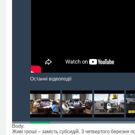
Останні відеоподії
Body:
Живі гроші – замість субсидій. З четвертого березня 