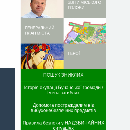
ЗВІТИ МІСЬКОГО
ГОЛОВИ
ГЕНЕРАЛЬНИЙ
ПЛАН МІСТА
ГЕРОЇ
ПОШУК ЗНИКЛИХ
Історія окупації Бучанської громади /
Імена загиблих
Допомога постраждалим від
вибухонебезпечних предметів
Правила безпеки у НАДЗВИЧАЙНИХ
ситуаціях