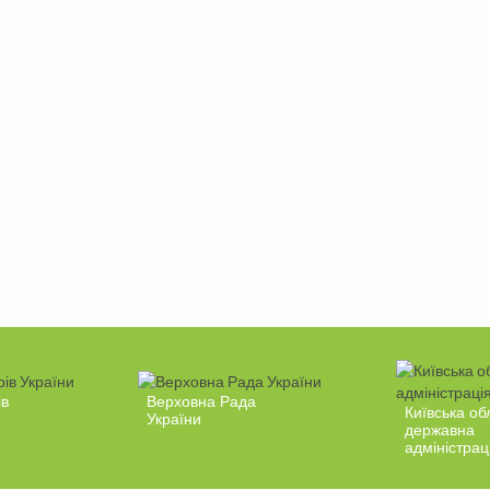
ів
Верховна Рада
Київська об
України
державна
адміністрац