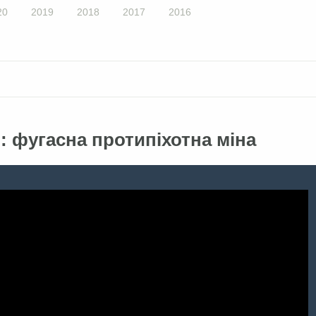
20
2019
2018
2017
2016
: фугасна протипіхотна міна