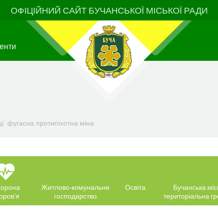
ОФІЦІЙНИЙ САЙТ БУЧАНСЬКОЇ МІСЬКОЇ РАДИ
енти
і: фугасна протипіхотна міна
орона
Житлово-комунальне
Освіта
Бучанська міс
оров’я
господарство
територіальна г