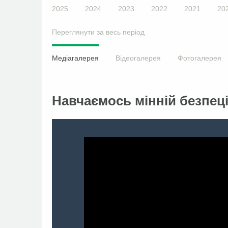
2025
2024
2023
2022
2021
20
Переглянути за весь період
Медіагалерея
Відеогалерея
Фотогалерея
Навчаємось мінній безпеці