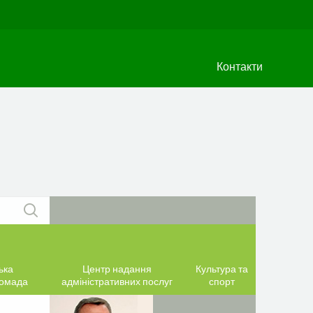
Контакти
ька
Центр надання
Культура та
ромада
адміністративних послуг
спорт