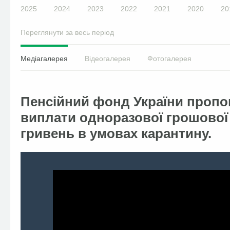
2025
2024
2023
2022
2021
2020
20
Переглянути за весь період
Медіагалерея
Відеогалерея
Фотогалерея
Пенсійний фонд України пропо
виплати одноразової грошової 
гривень в умовах карантину.