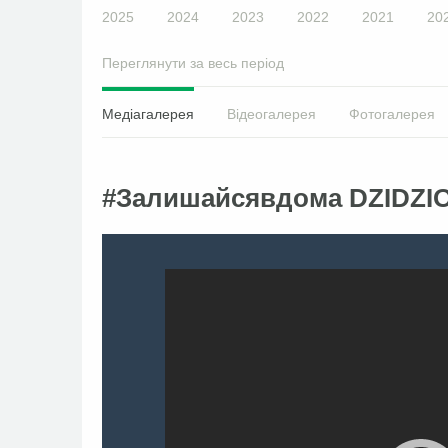
2025
2024
2023
2022
2021
20
Переглянути за весь період
Медіагалерея
Відеогалерея
Фотогалерея
#Залишайсявдома DZIDZI