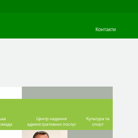
Контакти
ька
Центр надання
Культура та
ромада
адміністративних послуг
спорт