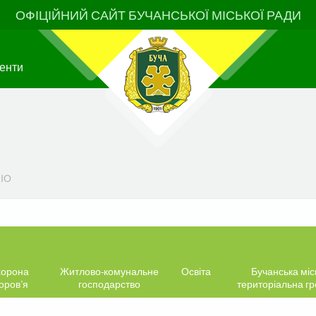
ОФІЦІЙНИЙ САЙТ БУЧАНСЬКОЇ МІСЬКОЇ РАДИ
енти
IO
орона
Житлово-комунальне
Освіта
Бучанська міс
оров’я
господарство
територіальна г