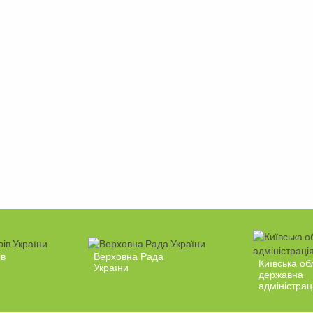
ів
Верховна Рада
Київська об
України
державна
адміністрац