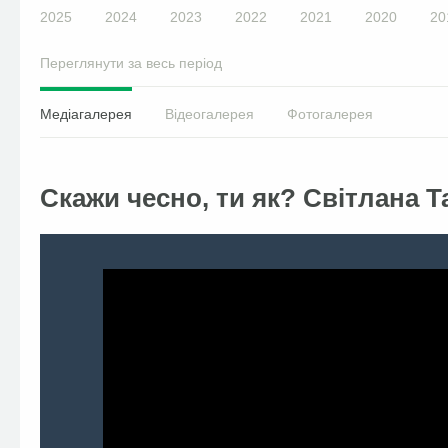
2025
2024
2023
2022
2021
2020
20
Переглянути за весь період
Медіагалерея
Відеогалерея
Фотогалерея
Скажи чесно, ти як? Світлана 