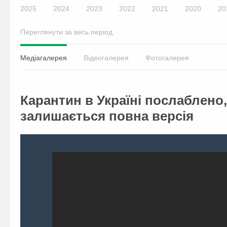
2025
2024
2023
2022
2021
2020
20
Переглянути за весь період
Медіагалерея
Відеогалерея
Фотогалерея
Карантин в Україні послаблено
залишається повна версія