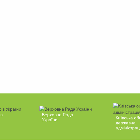
ів
Верховна Рада
Київська об
України
державна
адміністрац