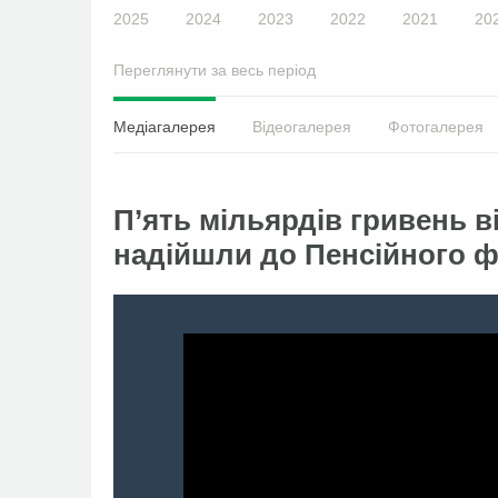
2025
2024
2023
2022
2021
20
Переглянути за весь період
Медіагалерея
Відеогалерея
Фотогалерея
П’ять мільярдів гривень 
надійшли до Пенсійного 