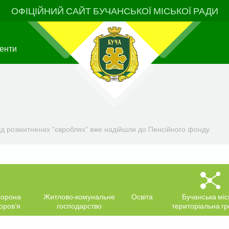
ОФІЦІЙНИЙ САЙТ БУЧАНСЬКОЇ МІСЬКОЇ РАДИ
енти
від розмитнених “євроблях” вже надійшли до Пенсійного фонду
орона
Житлово-комунальне
Освіта
Бучанська міс
оров’я
господарство
територіальна г