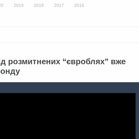
20
2019
2018
2017
2016
від розмитнених “євроблях” вже
фонду