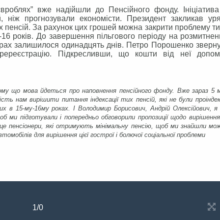
євроблях” вже надійшли до Пенсійного фонду. Ініціатив
й, ніж прогнозували економісти. Президент закликав ур
х пенсій. За рахунок цих грошей можна закрити проблему ти
-16 років. До завершення пільгового періоду на розмитне
ерах залишилося одинадцять днів. Петро Порошенко зверн
еререєстрацію. Підкресливши, що кошти від неї допом
му що мова йдеться про наповнення пенсійного фонду. Вже зараз 5 м
сть нам вирішити питання індексації тих пенсій, які не були проіндек
х в 15-му-16му роках. І Володимир Борисович, Андрій Олексійович, я
щоб ми підготували і попередньо обговорили пропозиції щодо вирішенн
це пенсіонери, які отримують мінімальну пенсію, щоб ми знайшли мо
омобілів для вирішення цієї гострої і болючої соціальної проблеми
1
/
0