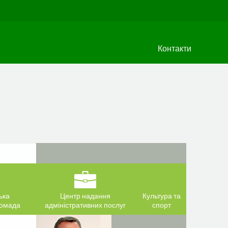
Контакти
ька
Центр надання
Культура та
ромада
адміністративних послуг
спорт