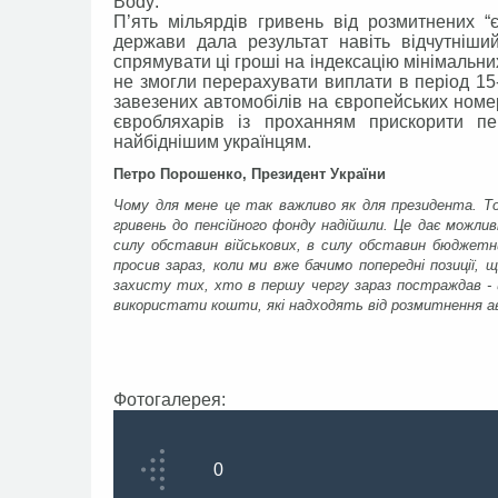
Body:
П’ять мільярдів гривень від розмитнених “
держави дала результат навіть відчутніши
спрямувати ці гроші на індексацію мінімальни
не змогли перерахувати виплати в період 15
завезених автомобілів на європейських ном
євробляхарів із проханням прискорити п
найбіднішим українцям.
Петро Порошенко, Президент України
Чому для мене це так важливо як для президента. То
гривень до пенсійного фонду надійшли. Це дає можливі
силу обставин військових, в силу обставин бюджетни
просив зараз, коли ми вже бачимо попередні позиції, 
захисту тих, хто в першу чергу зараз постраждав - 
використати кошти, які надходять від розмитнення авт
Фотогалерея:
0