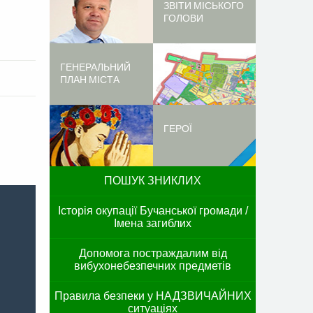
ЗВІТИ МІСЬКОГО
ГОЛОВИ
ГЕНЕРАЛЬНИЙ
ПЛАН МІСТА
ГЕРОЇ
ПОШУК ЗНИКЛИХ
Історія окупації Бучанської громади /
Імена загиблих
Допомога постраждалим від
вибухонебезпечних предметів
Правила безпеки у НАДЗВИЧАЙНИХ
ситуаціях