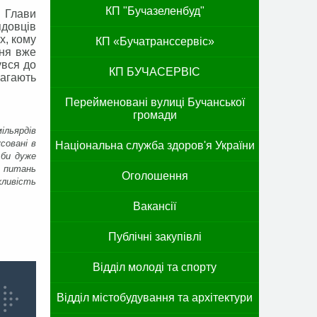
КП "Бучазеленбуд"
а Глави
ядовців
х, кому
КП «Бучатранссервіс»
ння вже
увся до
КП БУЧАСЕРВІС
агають
Перейменовані вулиці Бучанської
громади
ільярдів
совані в
Національна служба здоров'я України
 би дуже
я питань
Оголошення
жливість
Вакансії
Публічні закупівлі
Відділ молоді та спорту
Відділ містобудування та архітектури