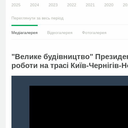
2025
2024
2023
2022
2021
2020
20
Переглянути за весь період
Медіагалерея
Відеогалерея
Фотогалерея
"Велике будівництво" Президе
роботи на трасі Київ-Чернігів-