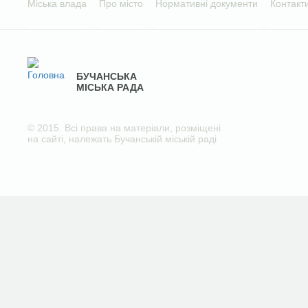
Міська влада
Про місто
Нормативні документи
Контакт
БУЧАНСЬКА
МІСЬКА РАДА
© 2015. Всі права на матеріали, розміщені
на сайті, належать Бучанській міській раді