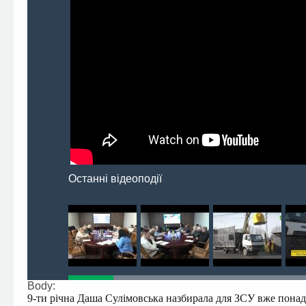
Останні відеоподії
Body:
9-ти річна Даша Сулімовська назбирала для ЗСУ вже понад