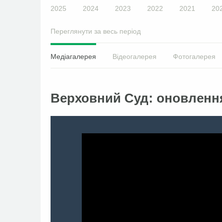
2025
2024
2023
2022
2021
20
Переглянути за весь період
Медіагалерея
Відеогалерея
Фотогалерея
Верховний Суд: оновленн