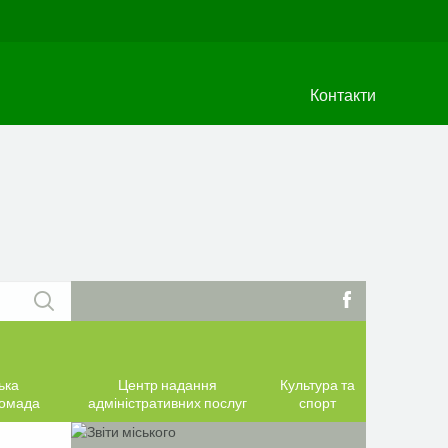
Контакти
ька
Центр надання
Культура та
ромада
адміністративних послуг
спорт