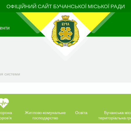
ОФІЦІЙНИЙ САЙТ БУЧАНСЬКОЇ МІСЬКОЇ РАДИ
енти
ня системи
орона
Житлово-комунальне
Освіта
Бучанська міс
оров’я
господарство
територіальна г