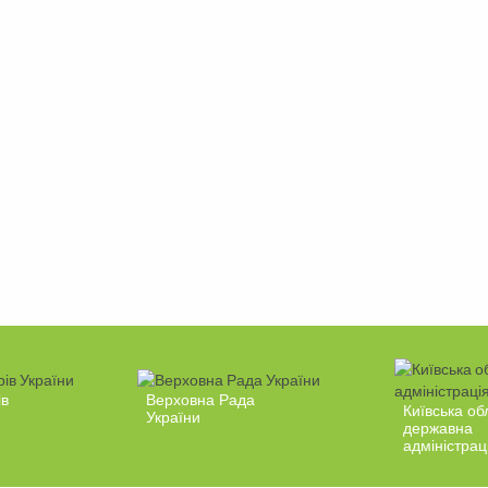
ів
Верховна Рада
Київська об
України
державна
адміністрац