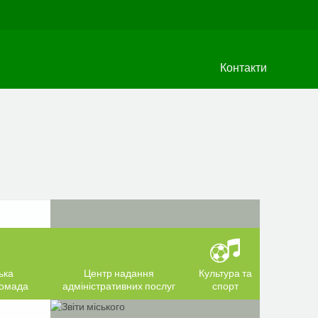
Контакти
ька
Центр надання
Культура та
ромада
адміністративних послуг
спорт