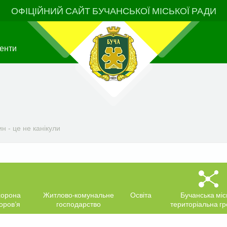
ОФІЦІЙНИЙ САЙТ БУЧАНСЬКОЇ МІСЬКОЇ РАДИ
енти
 - це не канікули
орона
Житлово-комунальне
Освіта
Бучанська міс
оров’я
господарство
територіальна г