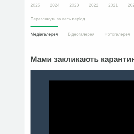
2025
2024
2023
2022
2021
20
Переглянути за весь період
Медіагалерея
Відеогалерея
Фотогалерея
Мами закликають карантин 