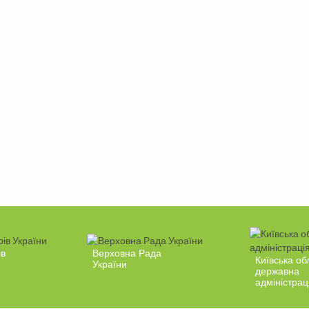
ів
Верховна Рада
Київська об
України
державна
адміністрац