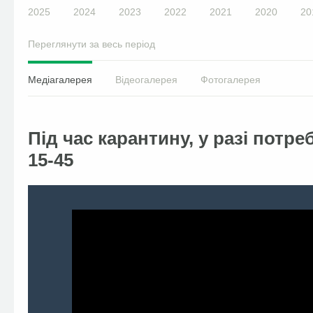
2025
2024
2023
2022
2021
2020
20
Переглянути за весь період
Медіагалерея
Відеогалерея
Фотогалерея
Під час карантину, у разі потре
15-45