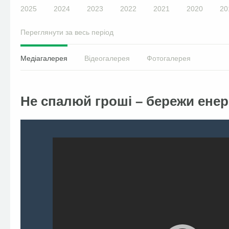
2025
2024
2023
2022
2021
2020
20
Переглянути за весь період
Медіагалерея
Відеогалерея
Фотогалерея
Не спалюй гроші – бережи енер