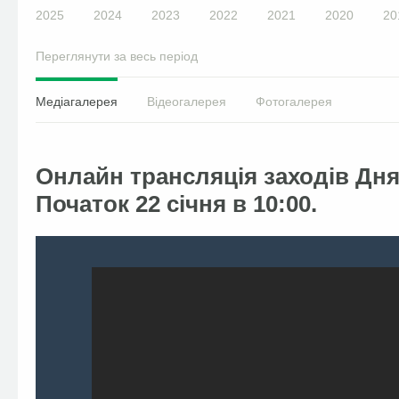
2025
2024
2023
2022
2021
2020
20
Переглянути за весь період
Медіагалерея
Відеогалерея
Фотогалерея
Онлайн трансляція заходів Дня
Початок 22 січня в 10:00.