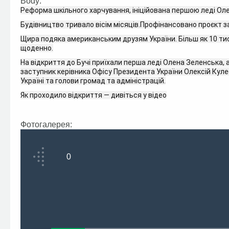
Body:
Реформа шкільного харчування, ініційована першою леді Оле
Будівництво тривало вісім місяців.
Профінансовано проєкт за
Щира подяка американським друзям України. Більш як 10 тис
щоденно.
На відкриття до Бучі приїхали перша леді Олена Зеленська,
заступник керівника Офісу Президента України Олексій Куле
Україні та голови громад та адміністрацій.
Як проходило відкриття — дивіться у відео
Фотогалерея:
0