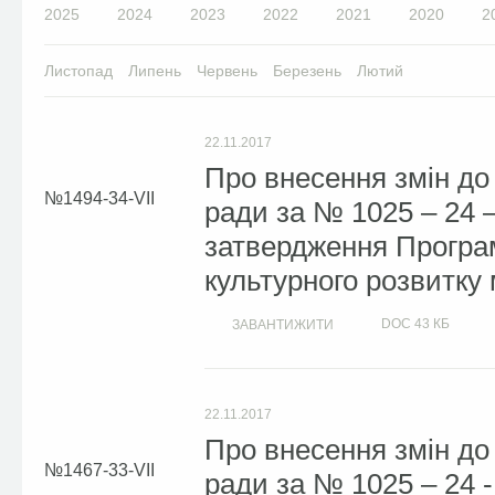
2025
2024
2023
2022
2021
2020
2
Листопад
Липень
Червень
Березень
Лютий
22.11.2017
Про внесення змін до 
1494-34-VII
ради за № 1025 – 24 –
затвердження Програм
культурного розвитку 
DOC
43 КБ
ЗАВАНТИЖИТИ
22.11.2017
Про внесення змін до 
1467-33-VII
ради за № 1025 – 24 -