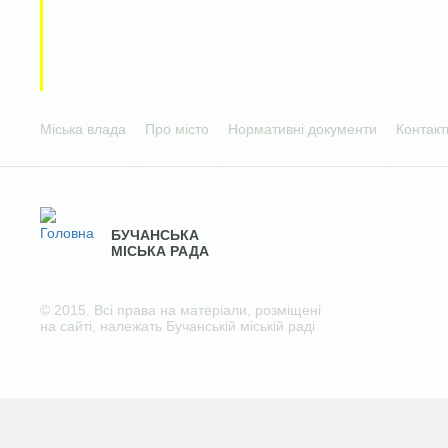
Міська влада
Про місто
Нормативні документи
Контакт
БУЧАНСЬКА
МІСЬКА РАДА
© 2015. Всі права на матеріали, розміщені
на сайті, належать Бучанській міській раді