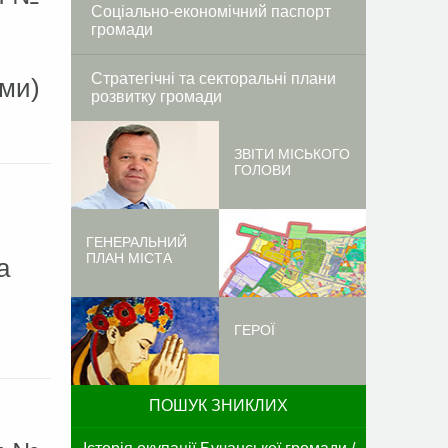
Соціально-економічний паспорт
и
громади
Стратегічні та секторальні плани
ами)
розвитку громади
ЗВІТИ МІСЬКОГО
ГОЛОВИ
ГЕНЕРАЛЬНИЙ
ПЛАН МІСТА
а
ГЕРОЇ
ПОШУК ЗНИКЛИХ