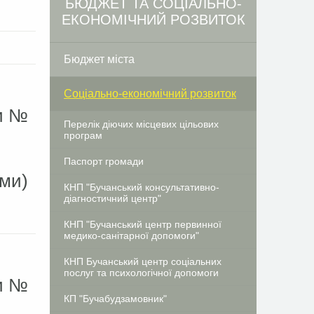
БЮДЖЕТ ТА СОЦІАЛЬНО-
ЕКОНОМІЧНИЙ РОЗВИТОК
Бюджет міста
Соціально-економічний розвиток
ди №
Перелік діючих місцевих цільових
и
програм
Паспорт громади
ами)
КНП "Бучанський консультативно-
діагностичний центр"
КНП "Бучанський центр первинної
медико-санітарної допомоги"
КНП Бучанський центр соціальних
послуг та психологічної допомоги
ди №
КП "Бучабудзамовник"
и