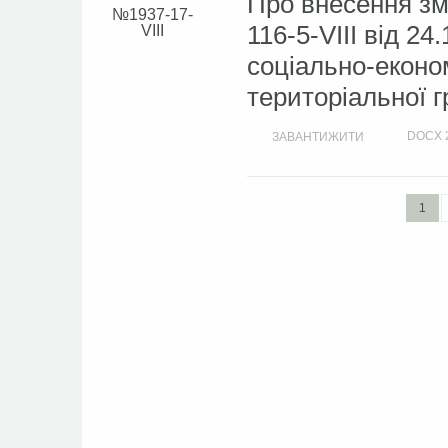
Про внесення зм
1937-17-
116-5-VIII від 2
VIII
соціально-економ
територіальної г
DOCX
ЗАВАНТИЖИТИ
1