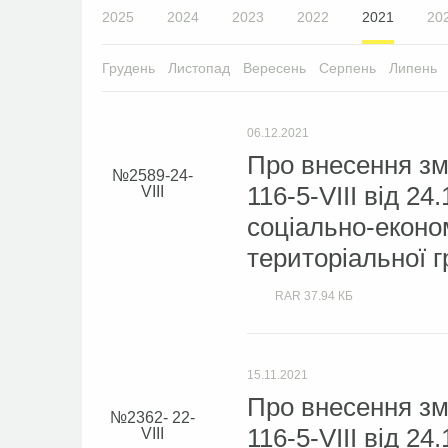
2025
2024
2023
2022
2021
20
Грудень
Листопад
Вересень
Серпень
Липень
06.12.2021
Про внесення зм
2589-24-
116-5-VIII від 2
VIІІ
соціально-економ
територіальної г
RAR
37.94 КБ
15.11.2021
Про внесення зм
2362- 22-
116-5-VIII від 2
VIII