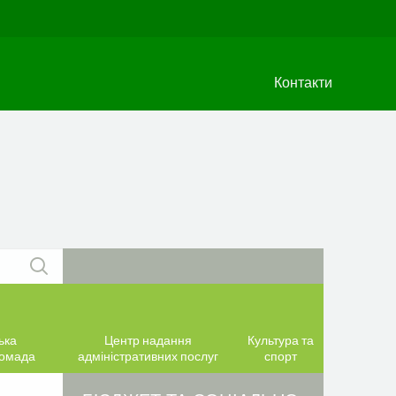
Контакти
ька
Центр надання
Культура та
ромада
адміністративних послуг
спорт