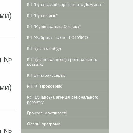
КП "Бучанський сервіс-центр Документ"
ами)
КП "Бучасервіс"
КП "Муніципальна безпека"
КП "Фабрика - кухня "ГОТУЇМО"
КП Бучазеленбуд
ди №
КП Бучанська агенція регіонального
розвитку
и
КП Бучатранссервіс
ами)
КПГХ "Продсервіс"
КУ "Бучанська агенція регіонального
розвитку"
Грантові можливості
Освітні програми
ди №