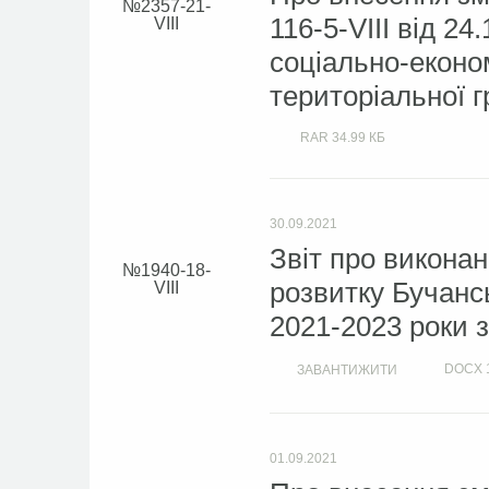
2357-21-
116-5-VIII від 2
VIII
соціально-економ
територіальної г
RAR
34.99 КБ
30.09.2021
Звіт про викона
1940-18-
розвитку Бучансь
VIII
2021-2023 роки з
DOCX
ЗАВАНТИЖИТИ
01.09.2021