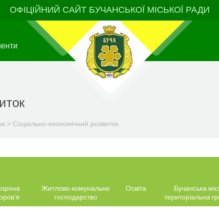
ОФІЦІЙНИЙ САЙТ БУЧАНСЬКОЇ МІСЬКОЇ РАДИ
менти
иток
ок
>
Соціально-економічний розвиток
орона
Житлово-комунальне
Освіта
Бучанська міс
оров’я
господарство
територіальна г