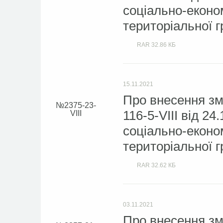
соціально-економ
територіальної г
RAR
32.86 КБ
15.11.2021
Про внесення зм
2375-23-
116-5-VIII від 2
VIІІ
соціально-економ
територіальної г
RAR
32.62 КБ
03.11.2021
Про внесення зм