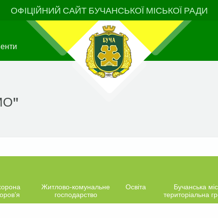
ОФІЦІЙНИЙ САЙТ БУЧАНСЬКОЇ МІСЬКОЇ РАДИ
менти
МО"
хорона
Житлово-комунальне
Освіта
Бучанська міс
оров’я
господарство
територіальна г