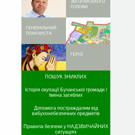
ЗВІТИ МІСЬКОГО
ГОЛОВИ
ГЕНЕРАЛЬНИЙ
ПЛАН МІСТА
ГЕРОЇ
ПОШУК ЗНИКЛИХ
Історія окупації Бучанської громади /
Імена загиблих
Допомога постраждалим від
вибухонебезпечних предметів
Правила безпеки у НАДЗВИЧАЙНИХ
ситуаціях