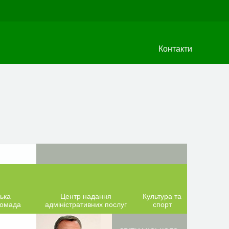
Контакти
ька
Центр надання
Культура та
ромада
адміністративних послуг
спорт