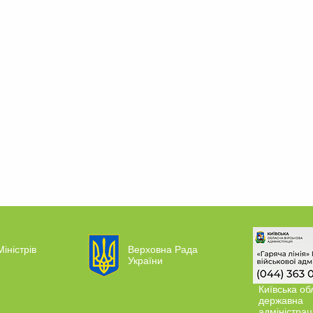
Міністрів
Верховна Рада
України
Київська об
державна
адміністрац