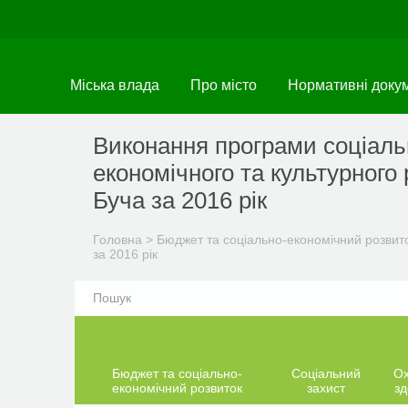
Перейти
до
основного
матеріалу
Міська влада
Про місто
Нормативні доку
Виконання програми соціаль
економічного та культурного 
Буча за 2016 рік
Головна
>
Бюджет та соціально-економічний розвит
за 2016 рік
Бюджет та соціально-
Соціальний
О
економічний розвиток
захист
зд