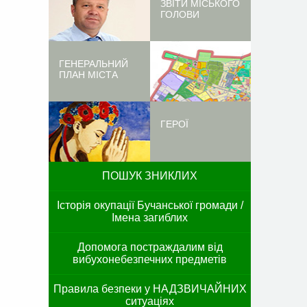
ЗВІТИ МІСЬКОГО
ГОЛОВИ
ГЕНЕРАЛЬНИЙ
ПЛАН МІСТА
ГЕРОЇ
ПОШУК ЗНИКЛИХ
Історія окупації Бучанської громади /
Імена загиблих
Допомога постраждалим від
вибухонебезпечних предметів
Правила безпеки у НАДЗВИЧАЙНИХ
ситуаціях