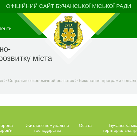
ОФІЦІЙНИЙ САЙТ БУЧАНСЬКОЇ МІСЬКОЇ РАДИ
менти
но-
розвитку міста
ок
>
Соціально-економічний розвиток
>
Виконання програми соціальн
хорона
Житлово-комунальне
Освіта
Бучанська міс
оров’я
господарство
територіальна г