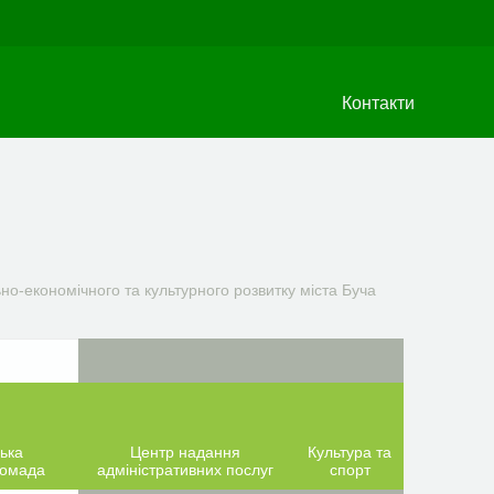
Контакти
о-економічного та культурного розвитку міста Буча
ька
Центр надання
Культура та
ромада
адміністративних послуг
спорт