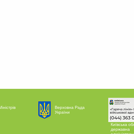
Міністрів
Верховна Рада
України
Київська об
державна