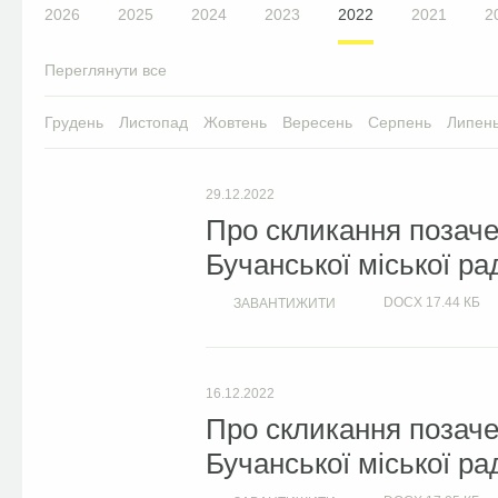
2026
2025
2024
2023
2022
2021
2
Переглянути все
Грудень
Листопад
Жовтень
Вересень
Серпень
Липен
29.12.2022
Про скликання позачер
Бучанської міської ра
DOCX
17.44 КБ
ЗАВАНТИЖИТИ
16.12.2022
Про скликання позачер
Бучанської міської ра