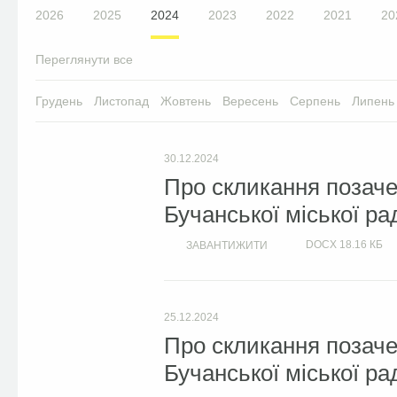
2026
2025
2024
2023
2022
2021
20
Переглянути все
Грудень
Листопад
Жовтень
Вересень
Серпень
Липень
30.12.2024
Про скликання позачер
Бучанської міської ра
DOCX
18.16 КБ
ЗАВАНТИЖИТИ
25.12.2024
Про скликання позачер
Бучанської міської ра