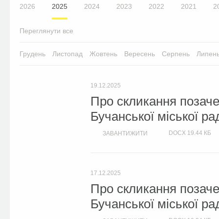
2026
2025
2024
2023
2022
2021
2
Переглянути все
Грудень
Листопад
Жовтень
Вересень
Серпень
Липен
19.12.2025
Про скликання позачер
Бучанської міської ра
DOCX
19.44 КБ
ЗАВАНТИЖИТИ
17.12.2025
Про скликання позачер
Бучанської міської ра