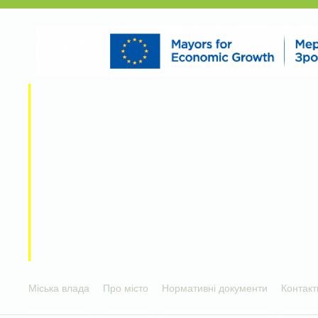
Міська влада
Про місто
Нормативні документи
Контакт