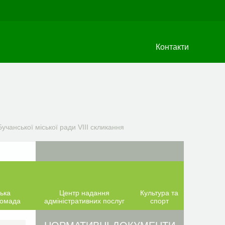
Контакти
учанської міської ради VIIІ скликання
ька
Центр надання
Культура та
ромада
адміністративних послуг
спорт