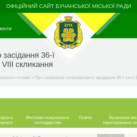
ОФІЦІЙНИЙ САЙТ БУЧАНСЬКОЇ МІСЬКОЇ РАДИ
менти
 засідання 36-ї
 VIIІ скликання
іського голови
>
Про скликання позачергового засідання 36-ї сесії Б
хорона
Житлово-комунальне
Освіта
Бучанська міс
оров’я
господарство
територіальна г