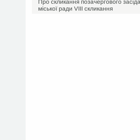
Про скликання позачергового засідан
міської ради VIIІ скликання