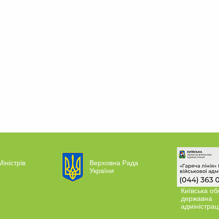
Міністрів
Верховна Рада
України
Київська об
державна
адміністрац