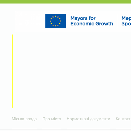
Міська влада
Про місто
Нормативні документи
Контакт