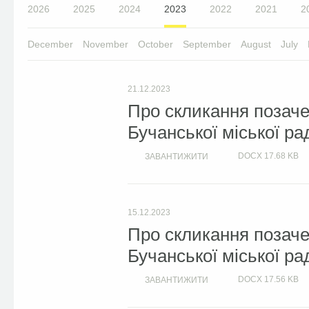
2026
2025
2024
2023
2022
2021
2
December
November
October
September
August
July
21.12.2023
Про скликання позачер
Бучанської міської ра
DOCX
17.68 KB
ЗАВАНТИЖИТИ
15.12.2023
Про скликання позачер
Бучанської міської ра
DOCX
17.56 KB
ЗАВАНТИЖИТИ