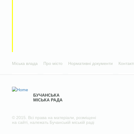
Міська влада
Про місто
Нормативні документи
Контакт
БУЧАНСЬКА
МІСЬКА РАДА
© 2015. Всі права на матеріали, розміщені
на сайті, належать Бучанській міській раді