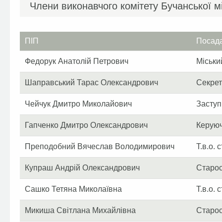
Члени виконавчого комітету Бучанської м
ПІП
Посад
Федорук Анатолій Петрович
Міськи
Шаправський Тарас Олександрович
Секрет
Чейчук Дмитро Миколайович
Заступ
Гапченко Дмитро Олександрович
Керую
Преподобний Вячеслав Володимирович
Т.в.о.
Купраш Андрій Олександрович
Старос
Сашко Тетяна Миколаївна
Т.в.о. 
Микиша Світлана Михайлівна
Старос