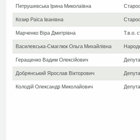
Петрушевська Ірина Миколаївна
Старос
Козир Раїса Іванівна
Старос
Марченко Віра Дмитрівна
Т.в.о.
Василевська-Смаглюк Ольга Михайлівна
Народн
Геращенко Вадим Олексійович
Депута
Добрянський Ярослав Вікторович
Депута
Колодій Олександр Миколайович
Депута