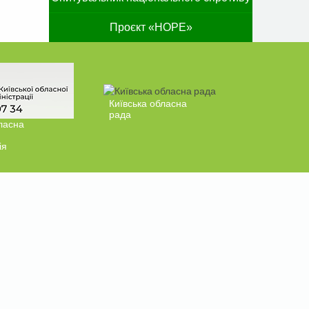
Проєкт «HOPE»
Київська обласна
рада
ласна
ія