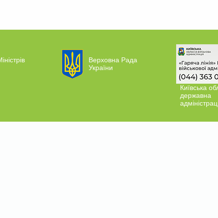
іністрів
Верховна Рада
України
Київська об
державна
адміністрац