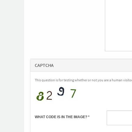
CAPTCHA
This question is for testing whether or not you are a human visi
WHAT CODE IS IN THE IMAGE?
*