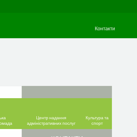
Контакти
ька
Центр надання
Культура та
ромада
адміністративних послуг
спорт