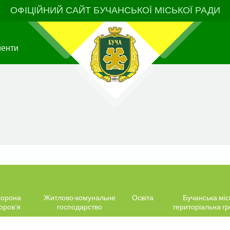
ОФІЦІЙНИЙ САЙТ БУЧАНСЬКОЇ МІСЬКОЇ РАДИ
менти
орона
Житлово-комунальне
Освіта
Бучанська міс
оров’я
господарство
територіальна г