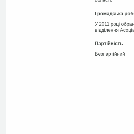
області.
Громадська роб
У 2011 році обра
відділення Асоціа
Партійність
Безпартійний