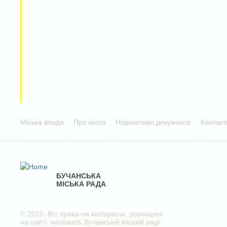
Міська влада
Про місто
Нормативні документи
Контакт
БУЧАНСЬКА
МІСЬКА РАДА
© 2015. Всі права на матеріали, розміщені
на сайті, належать Бучанській міській раді