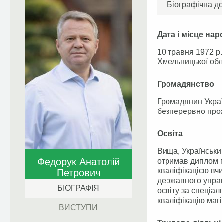
Біографічна д
Дата і місце на
10 травня 1972 р
Хмельницької обл
Громадянство
Громадянин Україн
безперервно прож
Освіта
Вища, Українськи
Федорук Анатолій
отримав диплом п
кваліфікацією вчи
Петрович
державного управ
БІОГРАФІЯ
освіту за спеціа
кваліфікацію маг
ВИСТУПИ