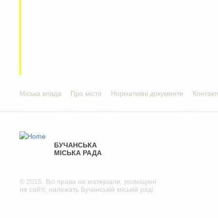
Міська влада
Про місто
Нормативні документи
Контакт
БУЧАНСЬКА
МІСЬКА РАДА
© 2015. Всі права на матеріали, розміщені
на сайті, належать Бучанській міській раді