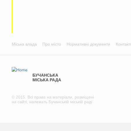
Міська влада
Про місто
Нормативні документи
Контакт
БУЧАНСЬКА
МІСЬКА РАДА
© 2015. Всі права на матеріали, розміщені
на сайті, належать Бучанській міській раді