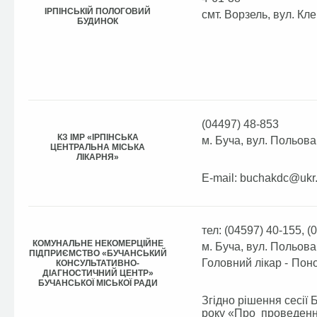
ІРПІНСЬКІЙ ПОЛОГОВИЙ
смт. Ворзель, вул. Кл
БУДИНОК
(04497) 48-853
КЗ ІМР «ІРПІНСЬКА
м. Буча, вул. Польова,
ЦЕНТРАЛЬНА МІСЬКА
ЛІКАРНЯ»
E-mail:
buchakdc@ukr.
тел: (04597) 40-155, (
КОМУНАЛЬНЕ НЕКОМЕРЦІЙНЕ
м. Буча, вул. Польова
ПІДПРИЄМСТВО «БУЧАНСЬКИЙ
Головний лікар -
Поно
КОНСУЛЬТАТИВНО-
ДІАГНОСТИЧНИЙ ЦЕНТР»
БУЧАНСЬКОЇ МІСЬКОЇ РАДИ
Згідно рішення сесії 
року «Про проведення