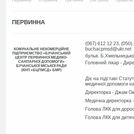
Первинна
Вторинна
Третинна
Екстрена
Приватні
ПЕРВИННА
(067) 612 12 23, (050) 
buchacpmsd@ukr.net
КОМУНАЛЬНЕ НЕКОМЕРЦІЙНЕ
ПІДПРИЄМСТВО «БУЧАНСЬКИЙ
бульв. Б.Хмельницьког
ЦЕНТР ПЕРВИННОЇ МЕДИКО-
САНІТАРНОЇ ДОПОМОГИ»
Головний лікар -
Дире
БУЧАНСЬКОЇ МІСЬКОЇ РАДИ
(КНП «БЦПМСД» БМР)
Діє на підставі Стату
медичної допомоги на
Директорка - Джам Ок
Медична директорка 
Голова ЛКК для дорос
Голова ЛКК для дитяч