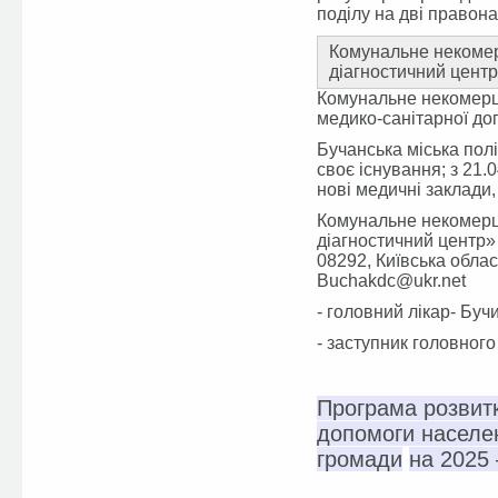
поділу на дві правонас
Комунальне некомер
діагностичний центр
Комунальне некомерц
медико-санітарної до
Бучанська міська полі
своє існування; з 21.
нові медичні заклади,
Комунальне некомерц
діагностичний ц
08292, Київська об
Buchakdc@ukr.net
- головний лікар- Бу
- заступник головног
Програма розвитк
допомоги населен
громади
на 2025 