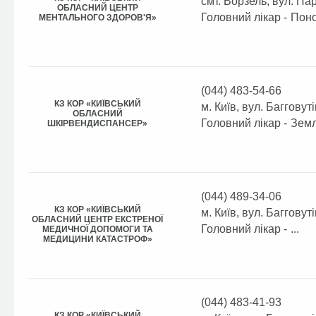
смт. Ворзель, вул. Па
ОБЛАСНИЙ ЦЕНТР
Головний лікар -
Поно
МЕНТАЛЬНОГО ЗДОРОВ'Я»
(044) 483-54-66
КЗ КОР «КИЇВСЬКИЙ
м. Київ, вул. Багговуті
ОБЛАСНИЙ
Головний лікар -
Земл
ШКІРВЕНДИСПАНСЕР»
(044) 489-34-06
КЗ КОР «КИЇВСЬКИЙ
м. Київ, вул. Багговуті
ОБЛАСНИЙ ЦЕНТР ЕКСТРЕНОЇ
Головний лікар -
...
МЕДИЧНОЇ ДОПОМОГИ ТА
МЕДИЦИНИ КАТАСТРОФ»
(044) 483-41-93
КЗ КОР «КИЇВСЬКИЙ