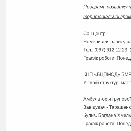
Програма розвитку пе
територіальної грома
Call центр
Номери для запису на
Тел.: (067) 612 12 23,
Графік роботи: Понеді
КНП «БЦПМСД» БМ
У своїй структурі має
Амбулаторія групової
Завідувач - Таращенк
бульв. Богдана Хмельн
Графік роботи: Понеді