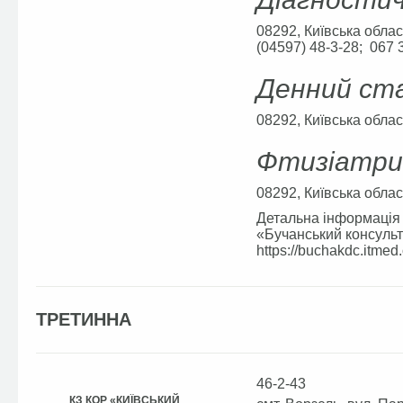
08292, Київська облас
(04597) 48-3-28; 067 
Денний ста
08292, Київська област
Фтизіатри
08292, Київська облас
Детальна інформація 
«Бучанський консульт
https://buchakdc.itmed.
ТРЕТИННА
46-2-43
КЗ КОР «КИЇВСЬКИЙ