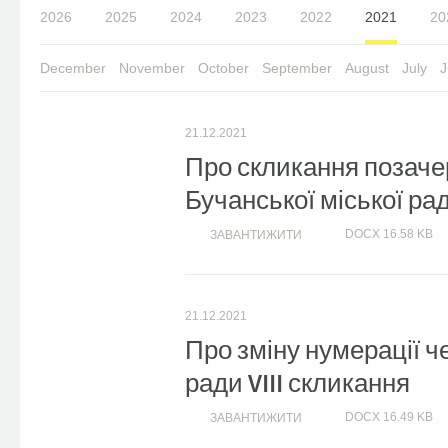
2026
2025
2024
2023
2022
2021
20
December
November
October
September
August
July
J
21.12.2021
Про скликання позачерг
Бучанської міської рад
DOCX
16.58 KB
ЗАВАНТИЖИТИ
21.12.2021
Про зміну нумерації че
ради VIII скликання
DOCX
16.49 KB
ЗАВАНТИЖИТИ